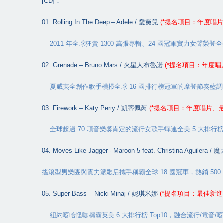
[CD]
：
01. Rolling In The Deep – Adele /
愛黛兒
(*
提名項目：年度唱片
2011
年全球狂賣
1300
萬張專輯、
24
國冠軍實力女聲榮登全
02. Grenade – Bruno Mars /
火星人布魯諾
(*
提名項目：年度唱
夏威夷全創作歌手橫掃全球
16
國排行榜冠軍的摩登節奏藍調
03. Firework – Katy Perry /
凱蒂佩芮
(*
提名項目：年度唱片、
全球超過
70
項音樂獎肯定的流行女歌手蟬連全美
5
大排行
04. Moves Like Jagger - Maroon 5 feat. Christina Aguilera /
魔
搖滾型男樂團與實力派歌后攜手稱霸全球
18
國冠軍，熱銷
500
05. Super Bass – Nicki Minaj /
妮琪米娜
(*
提名項目：最佳新進
紐約嘻哈怪咖稱霸英美
6
大排行榜
Top10
，融合流行
/
電音
/
嘻