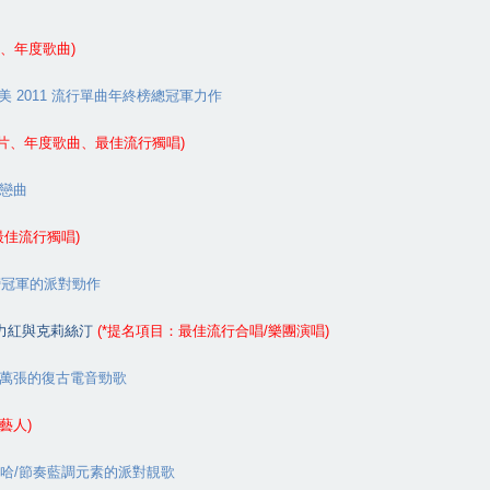
、年度歌曲
)
美
2011
流行單曲年終榜總冠軍力作
片、年度歌曲、最佳流行獨唱
)
戀曲
最佳流行獨唱
)
榜冠軍的派對勁作
力紅與克莉絲汀
(*
提名項目：最佳流行合唱
/
樂團演唱
)
萬張的復古電音勁歌
藝人
)
哈
/
節奏藍調元素的派對靚歌