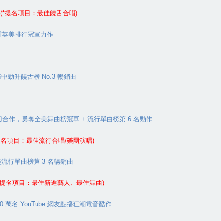
(*
提名項目：最佳饒舌合唱
)
霸英美排行冠軍力作
碟中勁升饒舌榜
No.3
暢銷曲
刀合作，勇奪全美舞曲榜冠軍
+
流行單曲榜第
6
名勁作
提名項目：最佳流行合唱
/
樂團演唱
)
美流行單曲榜第
3
名暢銷曲
提名項目：最佳新進藝人、最佳舞曲
)
00
萬名
YouTube
網友點播狂潮電音酷作