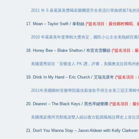
2011
年
5
座葛萊美獎喝采樂團晉升全美流行單曲榜第
7
名的
17. Mean – Taylor Swift /
泰勒絲
(*
提名項目：最佳鄉村獨唱、
2010
年葛萊美年度專輯大獎肯定，國民小公主全美熱銷百萬
18. Honey Bee – Blake Shelton /
布雷克雪爾頓
(*
提名項目：最
美國選秀節目「音樂達人
PK
讚」評審，美國奧克拉荷馬州
19. Drink In My Hand – Eric Church /
艾瑞克裘奇
(*
提名項目：
2011
年美國鄉村音樂學院最佳新進歌手得主全美三冠王專輯
20. Dearest – The Black Keys /
黑色琴鍵樂團
(*
提名項目：最
美國俄亥俄州另類搖滾雙人組以復古藍調風格詮釋史上首位
21. Don't You Wanna Stay – Jason Aldean with Kelly Clarkson