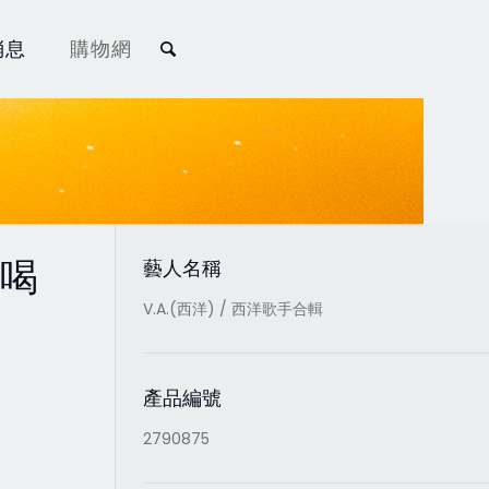
消息
購物網
的喝
藝人名稱
V.A.(西洋) / 西洋歌手合輯
產品編號
2790875