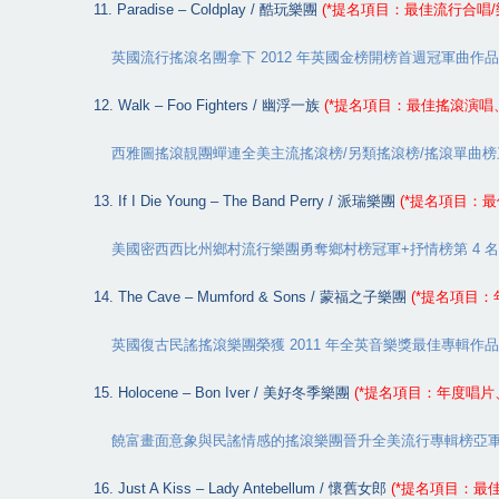
11. Paradise – Coldplay /
酷玩樂團
(*
提名項目：最佳流行合唱
/
英國流行搖滾名團拿下
2012
年英國金榜開榜首週冠軍曲作品
12. Walk – Foo Fighters /
幽浮一族
(*
提名項目：最佳搖滾演唱
西雅圖搖滾靚團蟬連全美主流搖滾榜
/
另類搖滾榜
/
搖滾單曲榜
13. If I Die Young – The Band Perry /
派瑞樂團
(*
提名項目：最
美國密西西比州鄉村流行樂團勇奪鄉村榜冠軍
+
抒情榜第
4
名
14. The Cave – Mumford & Sons /
蒙福之子樂團
(*
提名項目：
英國復古民謠搖滾樂團榮獲
2011
年全英音樂獎最佳專輯作品
15. Holocene – Bon Iver /
美好冬季樂團
(*
提名項目：年度唱片
饒富畫面意象與民謠情感的搖滾樂團晉升全美流行專輯榜亞
16. Just A Kiss – Lady Antebellum /
懷舊女郎
(*
提名項目：最