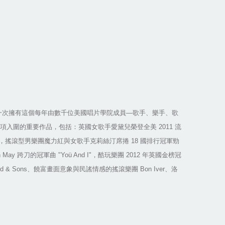
一次擁有這個每年由數千位美國唱片學院成員
—
歌手、樂手、歌
項入圍的重要作品，包括：英國女歌手愛黛兒榮登全美
2011
流
，搖滾型男樂團魔力紅與女歌手克莉絲汀席捲
18
國排行冠軍勁
n May
跨刀的冠軍曲
"Yoü And I"
，酷玩樂團
2012
年英國金榜冠
d & Sons
、饒富畫面意象與民謠情感的搖滾樂團
Bon Iver
、洛