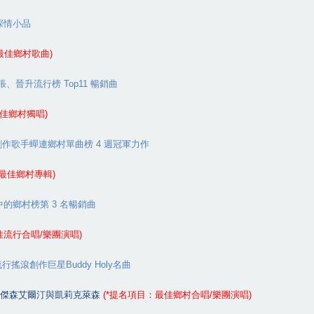
深情小品
最佳鄉村歌曲
)
張、晉升流行榜
Top11
暢銷曲
佳鄉村獨唱
)
創作歌手蟬連鄉村單曲榜
4
週冠軍力作
最佳鄉村專輯
)
中的鄉村榜第
3
名暢銷曲
佳流行合唱
/
樂團演唱
)
流行搖滾創作巨星
Buddy Holy
名曲
傑森艾爾汀與凱莉克萊森
(*
提名項目：最佳鄉村合唱
/
樂團演唱
)