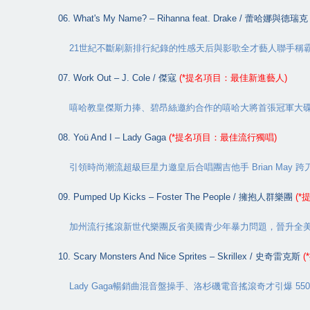
06. What's My Name? – Rihanna feat. Drake /
蕾哈娜與德瑞克
21
世紀不斷刷新排行紀錄的性感天后與影歌全才藝人聯手稱
07. Work Out – J. Cole /
傑寇
(*
提名項目：最佳新進藝人
)
嘻哈教皇傑斯力捧、碧昂絲邀約合作的嘻哈大將首張冠軍大
08. Yoü And I – Lady Gaga
(*
提名項目：最佳流行獨唱
)
引領時尚潮流超級巨星力邀皇后合唱團吉他手
Brian May
跨
09. Pumped Up Kicks – Foster The People /
擁抱人群樂團
(*
加州流行搖滾新世代樂團反省美國青少年暴力問題，晉升全
10. Scary Monsters And Nice Sprites – Skrillex /
史奇雷克斯
(*
Lady Gaga
暢銷曲混音盤操手、洛杉磯電音搖滾奇才引爆
55