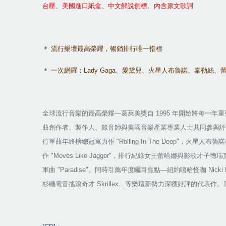
台壓、美國進口紙盒、中文解說側標、內含原文歌詞
＊
流行樂壇最高榮耀，暢銷排行唯一指標
＊
一次網羅：
Lady Gaga
、愛黛兒、火星人布魯諾、泰勒絲、
全球流行音樂的最高榮耀
—
葛萊美獎自
1995
年開始將每一年重
曲創作者、製作人、錄音師與美國音樂產業專業人士共同參與評
行單曲年終榜總冠軍力作
"Rolling In The Deep"
，火星人布魯諾
作
"Moves Like Jagger"
，排行紀錄女王蕾哈娜與影歌才子德瑞
軍曲
"Paradise"
。同時引薦年度矚目焦點
—
紐約嘻哈怪咖
Nicki 
杉磯電音搖滾奇才
Skrillex…
等樂壇新勢力深獲好評的代表作。