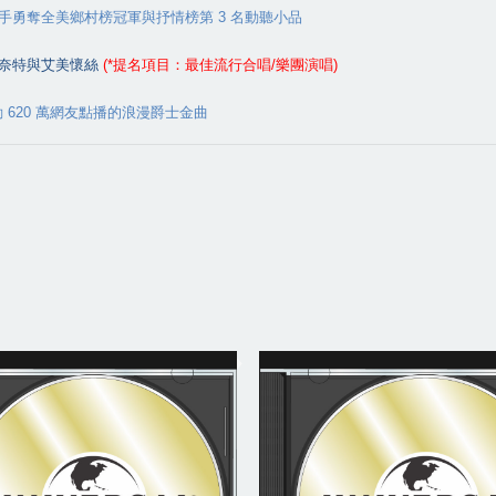
手勇奪全美鄉村榜冠軍與抒情榜第
3
名動聽小品
奈特與艾美懷絲
(*
提名項目：最佳流行合唱
/
樂團演唱
)
動
620
萬網友點播的浪漫爵士金曲