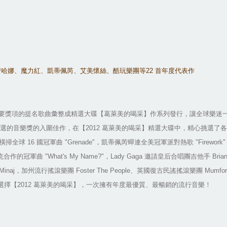
蕾哈娜、魔力紅、凱蒂佩芮、艾美懷絲、酷玩樂團等
22
首年度代表作
要獎項的提名歌曲彙整成精選大碟【葛萊美的喝采】作系列發行，讓全球樂迷
選的音樂獎的入圍佳作，在【
2012
葛萊美的喝采】精選大碟中，精心挑選了各
橫掃全球
16
國冠軍曲
"Grenade"
，凱蒂佩芮蟬連全美冠軍派對熱歌
"Firework"
克合作的冠軍曲
"What's My Name?"
，
Lady Gaga
邀請皇后合唱團吉他手
Bria
Minaj
，加州流行搖滾樂團
Foster The People
、英國復古民謠搖滾樂團
Mumfor
選擇【
2012
葛萊美的喝采】，一次擁有年度最優質、最暢銷的流行音樂！