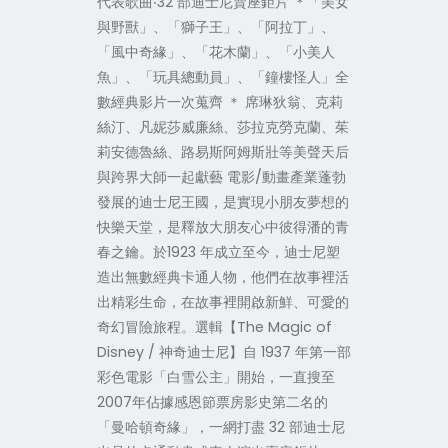
代表歌曲‧32 部迪士尼賣座鉅片 ＊「美女
與野獸」、「獅子王」、「阿拉丁」、
「風中奇緣」、「花木蘭」、「小美人
魚」、「玩具總動員」、「鐘樓怪人」全
數經典影片一次蒐齊 ＊ 席琳狄翁、克莉
絲汀、凡妮莎威廉絲、莎拉克勞克蘭、茱
莉安德魯絲、路易斯阿姆斯壯等美聲天后
與跨界大師一起獻藝 電影/動畫產業蓬勃
發展的迪士尼王國，是實現小朋友夢想的
快樂天堂，是釋放大朋友心中彼得潘的青
春之鑰。於1923 年成立至今，迪士尼塑
造出無數經典卡通人物，他們在故事裡活
出精彩生命，在故事裡開啟新鮮、可愛的
奇幻冒險旅程。選輯【The Magic of
Disney / 神奇迪士尼】自 1937 年第一部
彩色電影「白雪公主」開始，一直搜至
2007年佔據感恩節票房影史第二名的
「曼哈頓奇緣」，一網打盡 32 部迪士尼