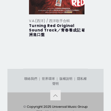
V.A.(西洋) / 西洋歌手合輯
V.A.(西洋
Turning Red Original
2012 Th
Sound Track／青春養成記 歐
行 (201
洲進口盤
聯絡我們
｜
世界環球
｜
版權說明
｜
隱私權
聲明
©
Copyright 2025 Universal Music Group