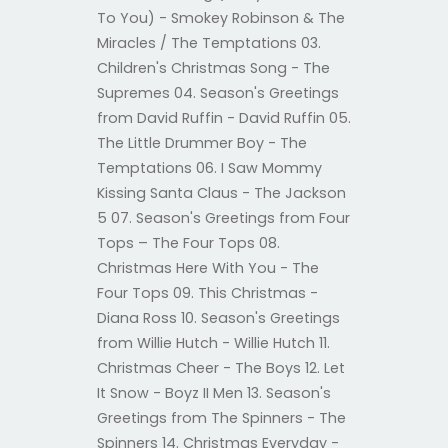
To You) - Smokey Robinson & The
Miracles / The Temptations 03.
Children's Christmas Song - The
Supremes 04. Season's Greetings
from David Ruffin - David Ruffin 05.
The Little Drummer Boy - The
Temptations 06. I Saw Mommy
Kissing Santa Claus - The Jackson
5 07. Season's Greetings from Four
Tops – The Four Tops 08.
Christmas Here With You - The
Four Tops 09. This Christmas -
Diana Ross 10. Season's Greetings
from Willie Hutch - Willie Hutch 11.
Christmas Cheer - The Boys 12. Let
It Snow - Boyz II Men 13. Season's
Greetings from The Spinners - The
Spinners 14. Christmas Everyday -