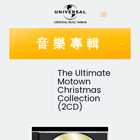
音樂專輯
The Ultimate
Motown
Christmas
Collection
(2CD)