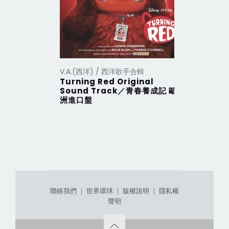
V.A.(西洋) / 西洋歌手合輯
V.A.(西洋
Turning Red Original
2012 Th
Sound Track／青春養成記 歐
行 (201
洲進口盤
聯絡我們
｜
世界環球
｜
版權說明
｜
隱私權
聲明