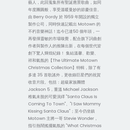
藝人，此回蒐集所有聖誕應景歌曲，如同
年度團圓般，享受溫暖曼妙的節慶佳音。
由 Berry Gordy 於 1959 年開設的獨立
製作公司，同時快速記載出 Motown 的
不朽音樂神話！迄今已達50 個年頭，一
再發揮靈敏的市場嗅覺，配合旗下詞曲創
作者與製作人的推陳出新，在每個世代皆
創下驚人輝煌紀錄！ 集結溫馨、歡樂、
祥和氣氛的【The Ultimate Motown
Christmas Collection】特輯，除了有
多達 35 首歌謠外，更收錄巨星們的祝賀
收音片段。包括：超級家族團體
Jackson 5，重溫 Michael Jackson
稚氣未脫的可愛演繹 "Santa Claus Is
Coming To Town"、"I Saw Mommy
Kissing Santa Claus"；至今仍坐鎮
Motown 主將一哥 Stevie Wonder，
指引熱鬧搖擺氣氛的 "What Christmas