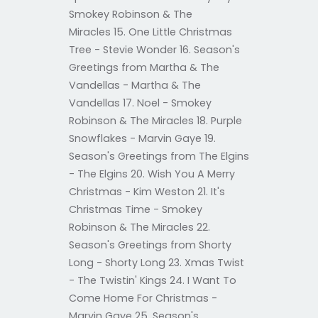
Smokey Robinson & The
Miracles 15. One Little Christmas
Tree - Stevie Wonder 16. Season's
Greetings from Martha & The
Vandellas - Martha & The
Vandellas 17. Noel - Smokey
Robinson & The Miracles 18. Purple
Snowflakes - Marvin Gaye 19.
Season's Greetings from The Elgins
- The Elgins 20. Wish You A Merry
Christmas - Kim Weston 21. It's
Christmas Time - Smokey
Robinson & The Miracles 22.
Season's Greetings from Shorty
Long - Shorty Long 23. Xmas Twist
- The Twistin' Kings 24. I Want To
Come Home For Christmas -
Marvin Gaye 25. Season's