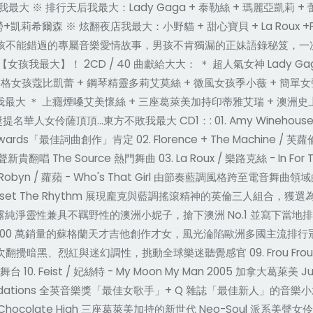
 ※ 排行天后我最大：Lady Gaga + 泰勒絲 + 瑪麗亞凱莉 + 蕾
莉希爾森 ※ 炫翻夜店我最大：小野貓 + 甜心寶貝 + La Roux +Fr
頂頂 女孩不能錯過的專屬音樂愛情故事，男孩不肯獨漏的正妹語錄秘笈
大】！ 2CD / 40 曲獻給大大： ＊ 超人氣女神 Lady Gag
格女孩蔻比凱蕾 + 鋼琴精靈多莉艾莫絲 + 微風女孩季小薇 + 簡單
夜店我最大 ＊ 上癮煙嗓艾美懷絲 + 三座葛萊美加持印蒂雅艾瑞 + 澳
女伶薩頂頂…東方不敗我最大 CD1：: 01. Amy Winehouse / 艾美
「最佳詞曲創作」肯定 02. Florence + The Machine / 芙蘿倫絲機進
 Source 熱門舞曲 03. La Roux / 樂路克絲 - In For T
byn / 蘿蘋 - Who's That Girl 由節奏藍調風格跨至
Don't Upset The Rhythm 展現龐克與藍調搖滾精神的英倫三人
out Me 流露純淨靈性兼具不羈野性的澳洲小妮子，搶下澳洲 No.1 並寫下當地排
全球 300 萬銷量的蘇格蘭天才吉他創作才女，風光淪陷歐洲多國主流排行冠軍 08.
次翻攪暗黑、烈紅與迷幻調性，挑動全球樂迷聽覺感官 09. Frou Frou
 10. Feist / 妃絲特 - My Moon My Man 2005 加拿
 Foundations 全英音樂獎「最佳女歌手」+ Q 雜誌「最佳新人」的音樂小
+音樂頑童 - Chocolate High 三座葛萊美加持的新世代 Neo-So