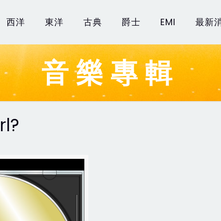
西洋
東洋
古典
爵士
EMI
最新
音樂專輯
rl?