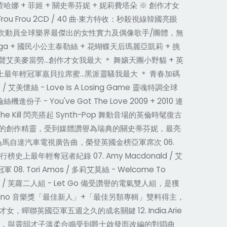
哈娜 + 菲姬 + 關史蒂芬妮 + 妮莉費塔朵 ※ 創作才女
ou Frou 2CD / 40 曲‧東方特收：秒殺視線韓國亮眼
，一次動員全球樂界最傑出的女性實力及偶像歌手/團體，無
a + 國民小公主泰勒絲 + 花蝴蝶天后瑪麗亞凱莉 + 挑
女聲艾美麥當勞…創作才女我最大 ＊ 舞孃天團小野貓 + 英
洲史上最年輕冠軍嘉貝拉席蜜…黑派靈騷我最大 ＊ 青春加碼
懷絲 - Love Is A Losing Game 靈魂特調全球
份子 - You've Got The Love 2009 + 2010 連
he Kill 閃亮搭起 Synth-Pop 舞動音場的英倫時髦復古
電音舞曲領域的創作精靈，受到媒體讚譽為瑞典的關史蒂芬妮，最亮
組合，獲選為馬自達汽車電視廣告曲，榮登英國金榜亞軍席次 06.
行榜史上最年輕奪冠者紀錄 07. Amy Macdonald / 艾
 Tori Amos / 多莉艾莫絲 - Welcome To
 / 芙蘿二人組 - Let Go 備受讚譽的電氣雙人組，是獲
大葛萊美 Juno 音樂獎「最佳新人」+「最佳另類專輯」雙料得主，
才女，蟬聯英國亞軍五週之久的成名關鍵 12. India.Arie
ul 派系美聲女伶，與靈韻才子溫柔合鳴受到爵士啟發而改編的對唱曲