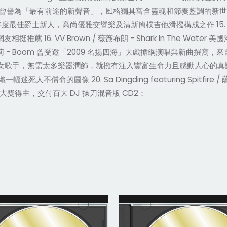
Home 時人雜誌曾譽為「最有前途的新聲音」，風格獨具富含靈魂和節奏藍調的新世紀全
為年度最佳爵士新人，高尚優雅交響樂及清新簡樸吉他滑撥構成之作 15. Zee A
挺推薦 16. VV Brown / 薇薇布朗 - Shark In The Wa
妮茱莉 - Boom 曾受邀「2009 名揚四海」大戲擔綱演唱與新曲撰寫，來自
女歌手，無需太多樂器潤飾，就擁有注入豐富生命力且感動人心的真誠演出 19. Ledi
 20. Sa Dingding featuring Spitfire / 薩頂頂 - Ha
大獎得主，交付百大 DJ 操刀混音版 CD2：