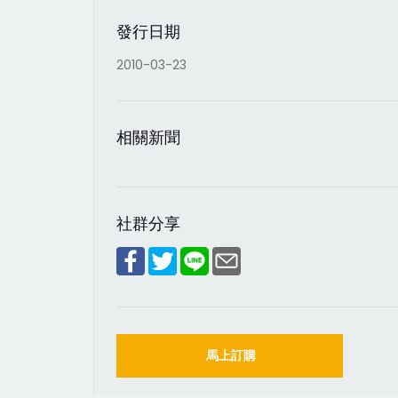
發行日期
2010-03-23
相關新聞
社群分享
馬上訂購