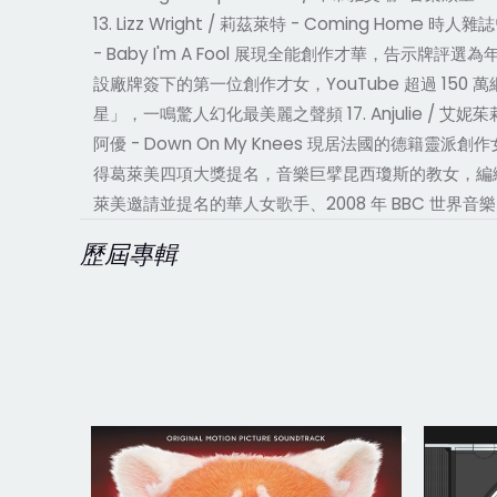
13. Lizz Wright / 莉茲萊特 - Coming 
- Baby I'm A Fool 展現全能創作才華，告示牌評選
設廠牌簽下的第一位創作才女，YouTube 超過 150 萬網友相
星」，一鳴驚人幻化最美麗之聲頻 17. Anjulie / 艾
阿優 - Down On My Knees 現居法國的德籍靈派創作
得葛萊美四項大獎提名，音樂巨擘昆西瓊斯的教女，編織一幅迷死人不償命的圖像
萊美邀請並提名的華人女歌手、2008 年 BBC 世界音樂
歷屆專輯