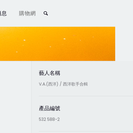
消息
購物網
藝人名稱
V.A.(西洋) / 西洋歌手合輯
產品編號
532 588-2