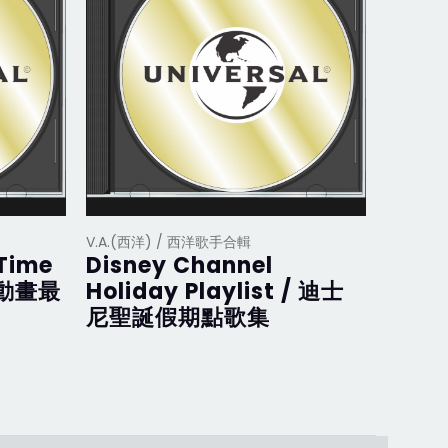
V.A.(西洋) / 西洋歌手合輯
V.A.(西
 Time
Disney Channel
Disne
斯動畫最
Holiday Playlist / 迪士
迪士
尼聖誕假期點歌集