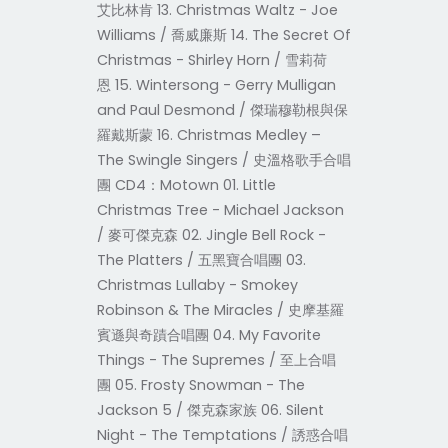
艾比林肯 13. Christmas Waltz - Joe
Williams / 喬威廉斯 14. The Secret Of
Christmas - Shirley Horn / 雪莉荷
恩 15. Wintersong - Gerry Mulligan
and Paul Desmond / 傑瑞穆勒根與保
羅戴斯蒙 16. Christmas Medley –
The Swingle Singers / 史溫格歌手合唱
團 CD4：Motown 01. Little
Christmas Tree - Michael Jackson
/ 麥可傑克森 02. Jingle Bell Rock -
The Platters / 五黑寶合唱團 03.
Christmas Lullaby - Smokey
Robinson & The Miracles / 史摩基羅
賓遜與奇蹟合唱團 04. My Favorite
Things - The Supremes / 至上合唱
團 05. Frosty Snowman - The
Jackson 5 / 傑克森家族 06. Silent
Night - The Temptations / 誘惑合唱