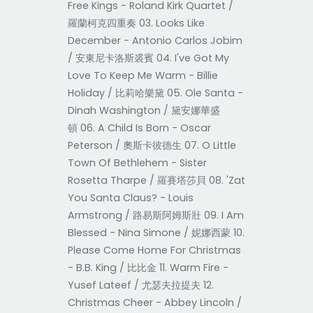
Free Kings - Roland Kirk Quartet /
羅蘭柯克四重奏 03. Looks Like
December - Antonio Carlos Jobim
/ 安東尼卡洛斯裘賓 04. I've Got My
Love To Keep Me Warm - Billie
Holiday / 比莉哈樂黛 05. Ole Santa -
Dinah Washington / 黛安娜華盛
頓 06. A Child Is Born - Oscar
Peterson / 奧斯卡彼德生 07. O Little
Town Of Bethlehem - Sister
Rosetta Tharpe / 羅賽塔莎貝 08. 'Zat
You Santa Claus? - Louis
Armstrong / 路易斯阿姆斯壯 09. I Am
Blessed - Nina Simone / 妮娜西蒙 10.
Please Come Home For Christmas
- B.B. King / 比比金 11. Warm Fire -
Yusef Lateef / 尤瑟夫拉提夫 12.
Christmas Cheer - Abbey Lincoln /