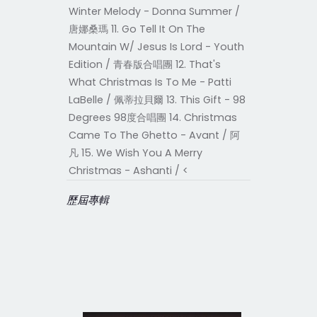
Winter Melody - Donna Summer /
唐娜桑瑪 11. Go Tell It On The
Mountain W/ Jesus Is Lord - Youth
Edition / 青春版合唱團 12. That's
What Christmas Is To Me - Patti
LaBelle / 佩蒂拉貝爾 13. This Gift - 98
Degrees 98度合唱團 14. Christmas
Came To The Ghetto - Avant / 阿
凡 15. We Wish You A Merry
Christmas - Ashanti / <
歷屆專輯