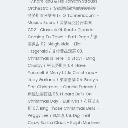
- Andre Rieu & His Johann Strauss
Orchestra / 安德烈瑞歐和他的約翰史
特勞斯管弦樂團 17. O Tannenbaum -
Musica Sacra / 音樂薩克拉合唱團
CD2：Classics 01. Santa Claus Is
Coming To Town - Patti Page / 佩
蒂佩吉 02. Sleigh Ride - Ella
Fitzgerald / 艾拉費茲潔羅 03.
Christmas Is Here To Stay! - Bing
Crosby / 平克勞斯貝 04. Have
Yourself A Merry Little Christmas -
Judy Garland / 茱蒂嘉蘭 05. Baby's
First Christmas - Connie Francis /
康妮法蘭西絲 06. I Heard Bells On
Christmas Day - Burl Ives / 布羅艾夫
斯 07. Ring Those Christmas Bells -
Peggy Lee / 佩姬李 08. Dig That
Crazy Santa Claus - Ralph Marterie