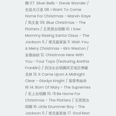
團 07. Silver Bells - Stevie Wonder /
史提夫汪達 08. I Want To Come
Home For Christmas - Marvin Gaye
/ 馬文蓋 09. Blue Christmas - The
Platters / 五黑寶合唱團 10. I Saw
Mommy Kissing Santa Claus - The
Jackson 5 / 傑克森家族 11. Wish You
A Merry Christmas - Kim Weston /
金薇絲頓 12. Christmas Here With
You - Four Tops (featuring Aretha
Franklin) / 四頂尖合唱團與艾瑞莎弗蘭
克林 13. It Came Upon A Midnight
Clear - Gladys Knight / 葛蕾蒂絲奈
特 14. Born Of Mary - The Supremes
/ 至上合唱團 15. I'll Be Home For
Christmas - The Platters / 五黑寶合
唱團 16. Little Drummer Boy - The
Jackson 5 / 傑克森家族 17. God Rest