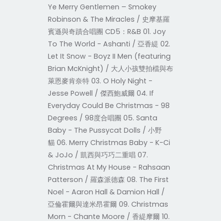
Ye Merry Gentlemen – Smokey
Robinson & The Miracles / 史摩基羅
賓遜與奇蹟合唱團 CD5：R&B 01. Joy
To The World - Ashanti / 亞香緹 02.
Let It Snow - Boyz II Men (featuring
Brian McKnight) / 大人小孩雙拍檔與布
萊恩麥肯奈特 03. O Holy Night -
Jesse Powell / 傑西鮑威爾 04. If
Everyday Could Be Christmas - 98
Degrees / 98度合唱團 05. Santa
Baby - The Pussycat Dolls / 小野
貓 06. Merry Christmas Baby - K-Ci
& JoJo / 凱西與巧巧二重唱 07.
Christmas At My House - Rahsaan
Patterson / 羅森派德森 08. The First
Noel - Aaron Hall & Damion Hall /
亞倫霍爾與達米昂霍爾 09. Christmas
Morn - Chante Moore / 香緹摩爾 10.