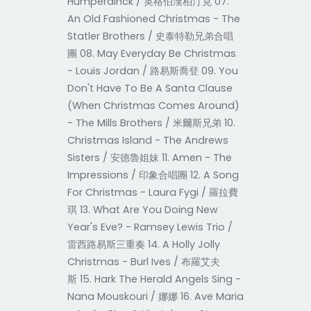
Humperdinck / 英格伯漢柏汀克 07.
An Old Fashioned Christmas - The
Statler Brothers / 史泰特勒兄弟合唱
團 08. May Everyday Be Christmas
- Louis Jordan / 路易斯喬登 09. You
Don't Have To Be A Santa Clause
(When Christmas Comes Around)
- The Mills Brothers / 米爾斯兄弟 10.
Christmas Island - The Andrews
Sisters / 安德魯姐妹 11. Amen - The
Impressions / 印象合唱團 12. A Song
For Christmas - Laura Fygi / 羅拉費
琪 13. What Are You Doing New
Year's Eve? - Ramsey Lewis Trio /
雷西路易斯三重奏 14. A Holly Jolly
Christmas - Burl Ives / 布羅艾夫
斯 15. Hark The Herald Angels Sing -
Nana Mouskouri / 娜娜 16. Ave Maria