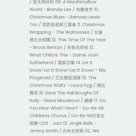
/ 雷夫馬特利 09. A Marshmallow
World - Brenda Lee / 布蘭達李 10.
Christmas Blues - Ramsey Lewis
Trio / 雷西路易斯三重奏 11. Christmas
Wrapping - The Waitresses / 女服
務生合唱團 12. This Time Of The Year
- Brook Benton / 布魯克班頓 13.
What Child Is This - Dame Joan
Sutherland / 瓊蘇莎蘭 14. Let It
Snow! Let It Snow! Let It Snow! - Ella
Fitzgerald / 艾拉費茲潔羅 15. The
Christmas Waltz - Laura Fygi / 羅拉
費琪 16. Deck The Hall Boughs Of
Holly - Nana Mouskouri / 娜娜 17. Do
You Hear What I Hear? - Do-Re-Mi
Childrens Chorus / Do-Re-Mi兒童合
唱團 CD3：Jazz 01. Jingle Bells -
Jimmy Smith / 吉米史密斯 02. We