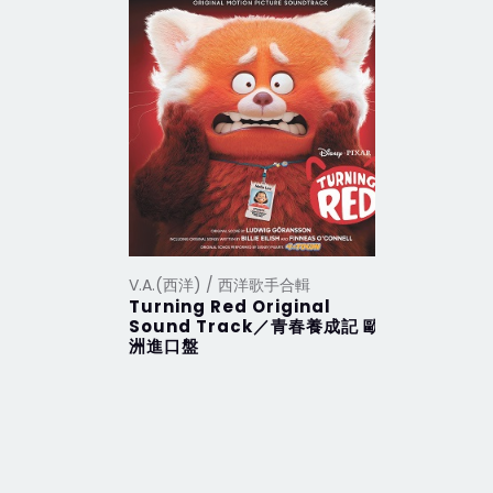
V.A.(西洋) / 西洋歌手合輯
V.A.(西洋
Turning Red Original
2012 Th
Sound Track／青春養成記 歐
行 (201
洲進口盤