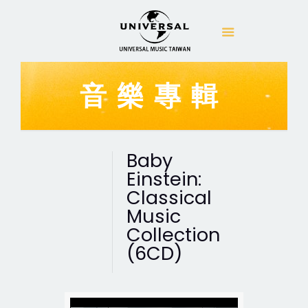
音樂專輯
Baby
Einstein:
Classical
Music
Collection
(6CD)