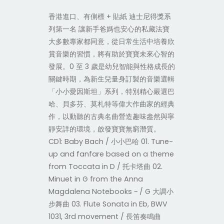
香港進口、有側標 + 貼紙 迪士尼得獎系
列第一名 讓新手爸媽也安心的私藏法寶
大多數專家都同意，從日常生活中培養欣
賞音樂的習慣，將有助於寶寶未來心智的
發展。0 至 3 歲是幼兒智能與性格成長的
關鍵時期，為新生兒量身訂製的音樂選輯
「小小愛因斯坦」系列，特別精心嚴選巴
哈、貝多芬、莫札特等偉大作曲家的經典
作，以動聽的古典名曲營造趣味盎然與寧
靜安詳的環境，啟發寶寶無窮潛質。
CD1: Baby Bach / 小小巴哈 01. Tune-
up and fanfare based on a theme
from Toccata in D / 托卡塔曲 02.
Minuet in G from the Anna
Magdalena Notebooks ~ / G 大調小
步舞曲 03. Flute Sonata in Eb, BWV
1031, 3rd movement / 長笛奏鳴曲