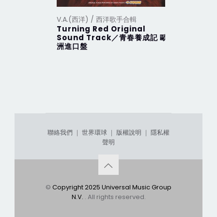
V.A.(西洋) / 西洋歌手合輯
V.A.(西洋
Turning Red Original
2012 Th
Sound Track／青春養成記 歐
行 (201
洲進口盤
聯絡我們
｜
世界環球
｜
版權說明
｜
隱私權
聲明
©
Copyright 2025 Universal Music Group
N.V.
. All rights reserved.