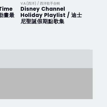
V.A.(西洋) / 西洋歌手合輯
V.A.(西
 Time
Disney Channel
Disne
斯動畫最
Holiday Playlist / 迪士
迪士
尼聖誕假期點歌集