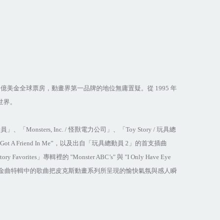
2
億美金全球票房，動畫界第一品牌的地位無庸置疑。從
1995
年
世界。
動員」、「
Monsters, Inc. /
怪獸電力公司」、「
Toy Story /
玩具總
Got A Friend In Me”
，以及出自「玩具總動員
2
」的首支插曲
tory Favorites
」專輯裡的
"Monster ABC’s"
與
"I Only Have Eye
金曲特輯中的歌曲把皮克斯動畫系列所呈現的愉快氣氛與感人瞬