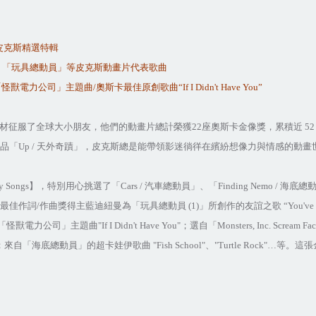
皮克斯精選特輯
、「玩具總動員」等皮克斯動畫片代表歌曲
「怪獸電力公司」主題曲
/
奧斯卡最佳原創歌曲
“If I Didn't Have You”
材征服了全球大小朋友，他們的動畫片總計榮獲
22
座奧斯卡金像獎，累積近
5
品「
Up /
天外奇蹟」，皮克斯總是能帶領影迷徜徉在繽紛想像力與情感的動畫
y Songs
】，特別用心挑選了「
Cars /
汽車總動員」、「
Finding Nemo /
海底總
最佳作詞
/
作曲獎得主藍迪紐曼為「玩具總動員
(1)
」所創作的友誼之歌
“You've 
「怪獸電力公司」主題曲
"If I Didn't Have You"
；選自「
Monsters, Inc. Scream Fac
；來自「海底總動員」的超卡娃伊歌曲
"Fish School"
、
"Turtle Rock"…
等。這張