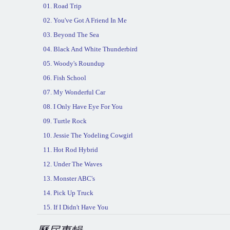
01. Road Trip
02. You've Got A Friend In Me
03. Beyond The Sea
04. Black And White Thunderbird
05. Woody's Roundup
06.
Fish
School
07. My Wonderful Car
08. I Only Have Eye For You
09. Turtle Rock
10. Jessie The Yodeling Cowgirl
11. Hot Rod Hybrid
12. Under The Waves
13. Monster ABC's
14. Pick Up Truck
15. If I Didn't Have You