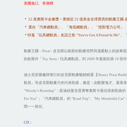
美國進口、有側標
＊
22
座奧斯卡金像獎
+
累積近
52
億美金全球票房的動畫王國
-
＊ 選自「汽車總動員」、「海底總動員」、「怪獸電力公司」
＊特蒐「玩具總動員」友誼之歌
“You've Got A Friend In Me”
、
動畫王國
– Pixar /
皮克斯以創新的動畫視野與溫暖動人的故事題
的創業作「
Toy Story /
玩具總動員」到
2009
年最新的第
10
部作
迪士尼音樂廠牌發行的皮克斯動畫暢銷精選【
Disney Pixar Budd
動員」等皮克斯動畫片的代表歌曲，像是：由配樂鬼才、葛萊美
“Woody’s Roundup”
；藍迪紐曼首度勇奪奧斯卡最佳原創歌曲的
For You"
；「汽車總動員」的
"Road Trip"
、
"My Wonderful Car"
間一一留住。
CD
：