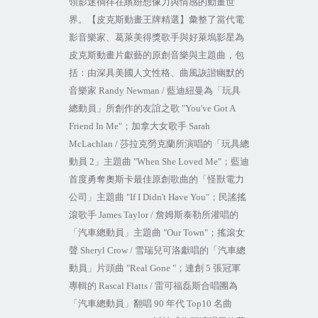
領影迷徜徉在繽紛想像力與情感的動畫世
界。【皮克斯動畫王牌精選】彙整了當代電
影音樂家、葛萊美得獎歌手與好萊塢影星為
皮克斯動畫片獻藝的原創音樂與主題曲，包
括：由深具美國人文性格、曲風詼諧幽默的
音樂家
Randy Newman /
藍迪紐曼為「玩具
總動員」所創作的友誼之歌
"You've Got A
Friend In Me"
；加拿大女歌手
Sarah
McLachlan /
莎拉克勞克蘭所演唱的「玩具總
動員
2
」主題曲
"When She Loved Me"
；藍迪
首度勇奪奧斯卡最佳原創歌曲的「怪獸電力
公司」主題曲
"If I Didn't Have You"
；民謠搖
滾歌手
James Taylor /
詹姆斯泰勒所灌唱的
「汽車總動員」主題曲
"Our Town"
；搖滾女
聲
Sheryl Crow /
雪瑞兒可洛獻唱的「汽車總
動員」片頭曲
"Real Gone "
；連創
5
張冠軍
專輯的
Rascal Flatts /
雷可福磊斯合唱團為
「汽車總動員」翻唱
90
年代
Top10
名曲