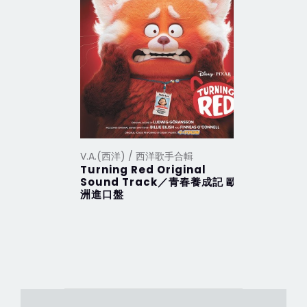
V.A.(西洋) / 西洋歌手合輯
V.A.(西洋
Turning Red Original
2012 Th
Sound Track／青春養成記 歐
行 (201
洲進口盤