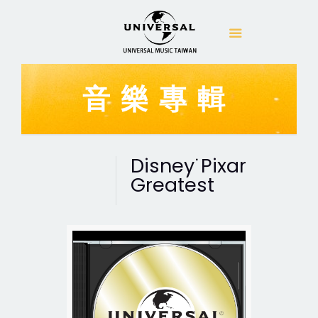
音樂專輯
Disney˙Pixar
Greatest