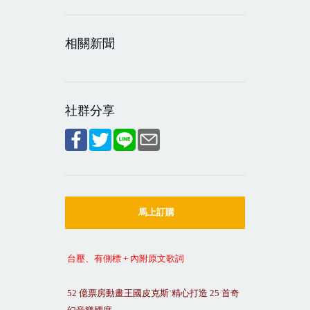
相關新聞
社群分享
馬上訂購
台壓、有側標
+
內附原文歌詞
52
億票房動畫王國皮克斯˙精心打造
25
首奇