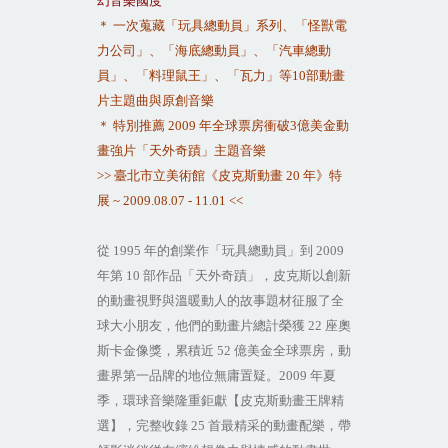
幻音樂國度
＊ 一次蒐藏「玩具總動員」系列、「怪獸電
力公司」、「海底總動員」、「汽車總動
員」、「料理鼠王」、「瓦力」等
10
部動畫
片主題曲與原創音樂
＊ 特別推薦
2009
年全球票房衝破
3
億美金動
畫強片「天外奇蹟」主題音樂
>>
臺北市立美術館《皮克斯動畫
20
年》特
展
~ 2009.08.07 - 11.01 <<
從
1995
年的創業作「玩具總動員」到
2009
年第
10
部作品「天外奇蹟」，皮克斯以創新
的動畫視野與溫暖動人的故事題材征服了全
球大小朋友，他們的動畫片總計榮獲
22
座奧
斯卡金像獎，累積近
52
億美金全球票房，動
畫界第一品牌的地位無庸置疑。
2009
年夏
季，環球音樂隆重鉅獻【皮克斯動畫王牌精
選】，完整收錄
25
首最精采的動畫配樂，帶