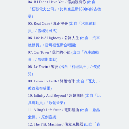
04. If I Didn't Have You /
假如沒有你
(
出自
「怪獸電力公司」
/
比利克里斯托與約翰古德
曼
)
05. Real Gone /
真正消失
(
出自「汽車總動
員」
/
雪瑞兒可洛
)
06. Life Is A Highway /
公路人生
(
出自「汽車
總動員」
/
雷可福磊斯合唱團
)
07. Our Town /
我們的小鎮
(
出自「汽車總動
員」
/
詹姆斯泰勒
)
08. Le Festin /
饗宴
(
出自「料理鼠王」
/
卡蜜
兒
)
09. Down To Earth /
降落地球
(
出自「瓦力」
/
彼得蓋布瑞爾
)
10. Infinity And Beyond /
超越無限
(
出自「玩
具總動員」
/
原創音樂
)
11. A Bug's Life Suite /
電影組曲
(
出自「蟲蟲
危機」
/
原創音樂
)
12. The Flik Machine /
佛立克機器
(
出自「蟲