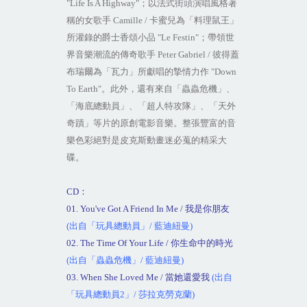
"Life Is A Highway"
；以法式街頭演唱風格著
稱的女歌手
Camille /
卡蜜兒為「料理鼠王」
所灌錄的爵士香頌小品
"Le Festin"
；帶領世
界音樂潮流的傳奇歌手
Peter Gabriel /
彼得蓋
布瑞爾為「瓦力」所獻唱的摯情力作
"Down
To Earth"
。此外，還有來自「蟲蟲危機」、
「海底總動員」、「超人特攻隊」、「天外
奇蹟」等片的原創電影音樂。整張豐富的音
樂色彩絕對是皮克斯動畫迷必蒐的精采大
碟。
CD
：
01. You've Got A Friend In Me /
我是你朋友
(
出自「玩具總動員」
/
藍迪紐曼
)
02. The Time Of Your Life /
你生命中的時光
(
出自「蟲蟲危機」
/
藍迪紐曼
)
03. When She Loved Me /
當她還愛我
(
出自
「玩具總動員
2
」
/
莎拉克勞克蘭
)