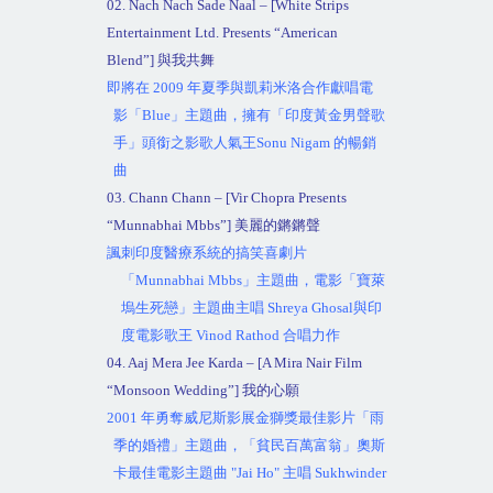
02. Nach Nach Sade Naal – [White Strips
Entertainment Ltd. Presents “American
Blend”]
與我共舞
即將在
2009
年夏季與凱莉米洛合作獻唱電
影「
Blue
」主題曲，擁有「印度黃金男聲歌
手」頭銜之影歌人氣王
Sonu Nigam
的暢銷
曲
03. Chann Chann – [Vir Chopra Presents
“Munnabhai Mbbs”]
美麗的鏘鏘聲
諷刺印度醫療系統的搞笑喜劇片
「
Munnabhai Mbbs
」主題曲，電影「寶萊
塢生死戀」主題曲主唱
Shreya Ghosal
與印
度電影歌王
Vinod Rathod
合唱力作
04. Aaj Mera Jee Karda – [A Mira Nair Film
“Monsoon Wedding”]
我的心願
2001
年勇奪威尼斯影展金獅獎最佳影片「雨
季的婚禮」主題曲，「貧民百萬富翁」奧斯
卡最佳電影主題曲
"Jai Ho"
主唱
Sukhwinder