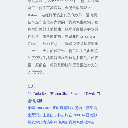
精選大碟【
Bollywood Spice
】，精選輯中彙
整了「貧民百萬富翁」金獎音樂贏家
A.R.
Rahman
走紅好萊塢之前的代表作，還有囊
括
9
座印度電影大獎的「寶萊塢生死戀」動
感主題曲與迷情插曲，威尼斯影展金獅獎最
佳影片「雨季的婚禮」主題曲以及
Shreya
Ghosal
、
Sonu Nigam…
等多位寶萊塢電影歌
曲天王、天后的代表作，精選輯中的曲風從
印度傳統民謠歌舞風格到時髦多樣的當代音
樂一應俱全，絕對是體驗印度音樂生命力的
入門大碟。
CD
：
01. Dola Re – [Bharat Shah Presents “Devdas”]
盡情搖擺
榮獲
2003
年
9
座印度電影大獎的「寶萊塢
生死戀」主題曲，林志玲在
2006
年亞太影
展的舞蹈表演中所使用的寶萊塢動感舞曲