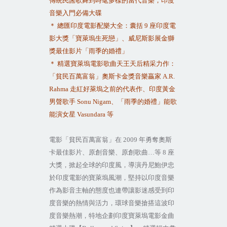
傳統民謠歌舞到時髦多樣的當代音樂，印度
音樂入門必備大碟
＊ 總匯印度電影配樂大全：囊括
9
座印度電
影大獎「寶萊塢生死戀」、威尼斯影展金獅
獎最佳影片「雨季的婚禮」
＊ 精選寶萊塢電影歌曲天王天后精采力作：
「貧民百萬富翁」奧斯卡金獎音樂贏家
A.R.
Rahma
走紅好萊塢之前的代表作、印度黃金
男聲歌手
Sonu Nigam
、「雨季的婚禮」能歌
能演女星
Vasundara
等
電影「貧民百萬富翁」在
2009
年勇奪奧斯
卡最佳影片、原創音樂、原創歌曲
…
等
8
座
大獎，掀起全球的印度風，導演丹尼鮑伊忠
於印度電影的寶萊塢風潮，堅持以印度音樂
作為影音主軸的態度也連帶讓影迷感受到印
度音樂的熱情與活力，環球音樂搶搭這波印
度音樂熱潮，特地企劃印度寶萊塢電影金曲