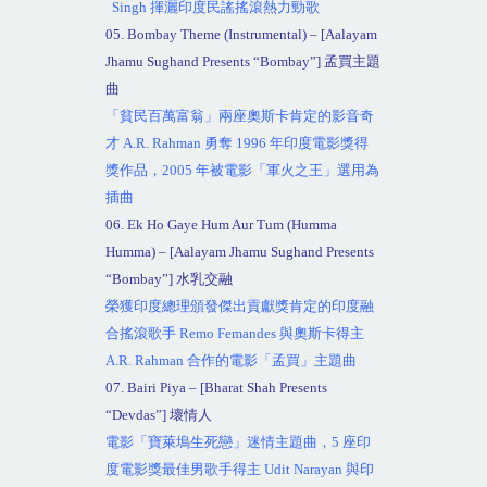
Singh
揮灑印度民謠搖滾熱力勁歌
05. Bombay Theme (Instrumental) – [Aalayam
Jhamu Sughand Presents “Bombay”]
孟買主題
曲
「貧民百萬富翁」兩座奧斯卡肯定的影音奇
才
A.R. Rahman
勇奪
1996
年印度電影獎得
獎作品，
2005
年被電影「軍火之王」選用為
插曲
06. Ek Ho Gaye Hum Aur Tum (Humma
Humma) – [Aalayam Jhamu Sughand Presents
“Bombay”]
水乳交融
榮獲印度總理頒發傑出貢獻獎肯定的印度融
合搖滾歌手
Remo Femandes
與奧斯卡得主
A.R. Rahman
合作的電影「孟買」主題曲
07. Bairi Piya – [Bharat Shah Presents
“Devdas”]
壞情人
電影「寶萊塢生死戀」迷情主題曲，
5
座印
度電影獎最佳男歌手得主
Udit Narayan
與印