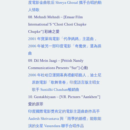
度電影金曲歌后
Shreya Ghosal
攜手合唱的動
人情歌
08. Mehndi Mehndi – [Emaar Film
International’S “Chori Chori Chupke
Chupke”]
彩繪之愛
2001
年寶萊塢電影「代孕媽媽」主題曲，
2006
年被另一部印度電影「奇魔俠」選為插
曲
09. Dil Mein Jaagi – [Pritish Nandy
Communications Presents “Sur”]
心動
2006
年杜哈亞運開幕典禮獻唱藝人，迪士尼
原創電影「歌舞青春」印度語言版主唱女
歌手
Sunidhi Chauhan
暢銷曲
10. Gustakhiyaan – [V.R. Pictures “Aankhen”]
愛的原罪
印度國際電影獎肯定的電影主題曲創作高手
Aadesh Shrivastava
與「雨季的婚禮」能歌能
演的女星
Vasundara
聯手合唱作品