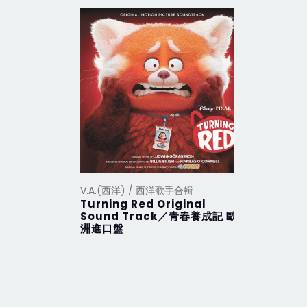
V.A.(西洋) / 西洋歌手合輯
V.A.(西洋
Turning Red Original
2012 Th
Sound Track／青春養成記 歐
行 (201
洲進口盤