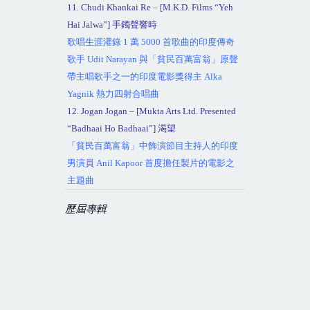
11. Chudi Khankai Re – [M.K.D. Films “Yeh
Hai Jalwa”]
手鐲聲響時
歌唱生涯灌錄
1
萬
5000
首歌曲的印度傳奇
歌手
Udit Narayan
與「貧民百萬富翁」原聲
帶主唱歌手之一的印度電影獎得主
Alka
Yagnik
熱力四射合唱曲
12. Jogan Jogan – [Mukta Arts Ltd. Presented
“Badhaai Ho Badhaai”]
渴望
「貧民百萬富翁」中飾演節目主持人的印度
男演員
Anil Kapoor
首度擔任製片的電影之
主題曲
歷屆專輯