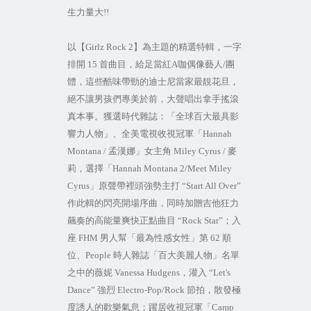
生力量大
!!
以【
Girlz Rock 2
】為主題的精選特輯，一字
排開
15
首曲目，給足當紅
A
咖偶像藝人
/
團
體，這些酷味帶勁的迪士尼當家最靚花旦，
絕不讓男孩們專美於前，大聲唱出拿手搖滾
真本事。獲選時代雜誌：「全球百大最具影
響力人物」、全美電視收視冠軍「
Hannah
Montana
/
孟漢娜」女主角
Miley Cyrus
/
麥
莉，選擇「
Hannah Montana 2/Meet Miley
Cyrus
」原聲帶裡頭強勢主打
“Start All Over”
作此輯的閃亮開場序曲，同時加贈吉他狂力
飆奏的高能量爽快正點曲目
“Rock Star”
；入
座
FHM
男人幫「最為性感女性」第
62
順
位、
People
時人雜誌「百大美麗人物」名單
之中的薇妮
Vanessa Hudgens
，灌入
“Let's
Dance”
強烈
Electro-Pop/Rock
節拍，散發極
度誘人的歡樂氣息；躍居收視冠軍「
Camp