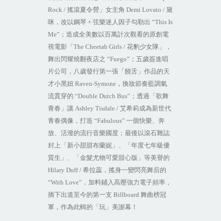
Rock
/
搖滾夏令營」女主角
Demi Lovato
/
黛
咪，改以鋼琴
+
弦樂迷人因子勾勒出
“This Is
Me”
；造成全美數以百萬計次觀看的原創電
視電影「
The Cheetah Girls
/
花豹少女隊」，
舞出閃耀燒翻夜店之
“Fuego”
；五歲簽進唱
片公司，八歲發行第一張「饒舌」作品的天
才小黑妞
Raven-Symone
，換妝節奏藍調氣
流貫穿的
“Double Dutch Bus”
；透過「歌舞
青春」讓
Ashley Tisdale
/
艾希莉成為新世代
青春偶像，打造
“Fabulous”
一個快樂、奔
放、活潑的流行音樂國度；最後以滾石雜誌
封上「新小甜甜布蘭妮」、「年度七年級優
質生」、「金髮尤物可愛甜心版」等美譽的
Hilary Duff
/
希拉蕊，搖身一變閃亮舞后的
“With Love”
，加料鋪入高壓強力電子頻率，
摘下出道至今的第一支
Billboard
舞曲榜冠
軍，作為此輯的
「
玩
」
美謝幕！