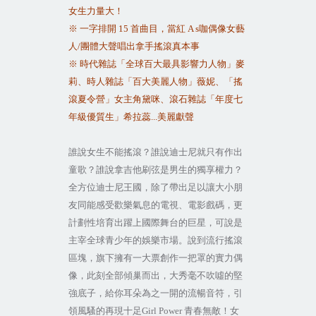
女生力量大
！
※
一字排開
15
首曲目，當紅
A
s
咖偶像女藝
人
/
團體大聲唱出拿手搖滾真本事
※
時代雜誌「全球百大最具影響力人物」麥
莉、時人雜誌「百大美麗人物」薇妮、「搖
滾夏令營」女主角黛咪、滾石雜誌「年度七
年級優質生」希拉蕊
...
美麗獻聲
誰說女生不能搖滾？誰說迪士尼就只有作出
童歌？誰說拿吉他刷弦是男生的獨享權力？
全方位迪士尼王國，除了帶出足以讓大小朋
友同能感受歡樂氣息的電視、電影戲碼，更
計劃性培育出躍上國際舞台的巨星，可說是
主宰全球青少年的娛樂市場。說到流行搖滾
區塊，旗下擁有一大票創作一把罩的實力偶
像，此刻全部傾巢而出，大秀毫不吹噓的堅
強底子，給你耳朵為之一開的流暢音符，引
領風騷的再現十足
Girl Power
青春無敵！女