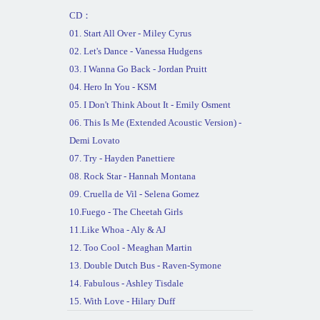
CD
：
0
1. Start All Over - Miley Cyrus
0
2. Let's Dance - Vanessa Hudgens
0
3. I Wanna Go Back - Jordan Pruitt
0
4. Hero In You - KSM
0
5. I Don't Think About It - Emily Osment
0
6. This Is Me (Extended Acoustic Version) -
Demi Lovato
0
7. Try - Hayden Panettiere
0
8. Rock Star - Hannah Montana
0
9. Cruella de Vil - Selena Gomez
10.Fuego - The Cheetah Girls
11.Like Whoa - Aly & AJ
12. Too Cool - Meaghan Martin
13. Double Dutch Bus - Raven-Symone
14. Fabulous - Ashley Tisdale
15. With Love - Hilary Duff