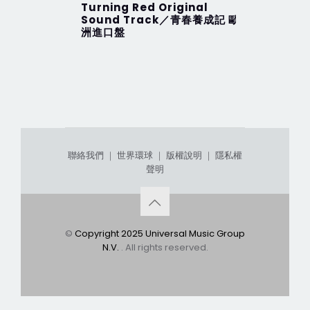
Turning Red Original
2012 Th
Sound Track／青春養成記 歐
行 (201
洲進口盤
聯絡我們
｜
世界環球
｜
版權說明
｜
隱私權
聲明
©
Copyright 2025 Universal Music Group
N.V.
. All rights reserved.