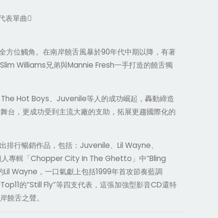
人代表單曲
方位觸角。在南岸饒舌風暴於90年代中期以降，有著
 Williams兄弟與Mannie Fresh一手打造的饒舌獨
he Hot Boys、Juvenile等人的成功崛起，轟動締造
音樂舞台，更成功受到主流大廠的支助，拓展更趨國際化的
交出排行暢銷作品，包括：Juvenile、Lil Wayne、
opper City In The Ghetto」中“Bling
l Wayne，一口氣獻上包括1999年首攻節奏藍調
Top11的“Still Fly”等四支代表，這張加強型影音CD還特
統南岸饒舌之聲。