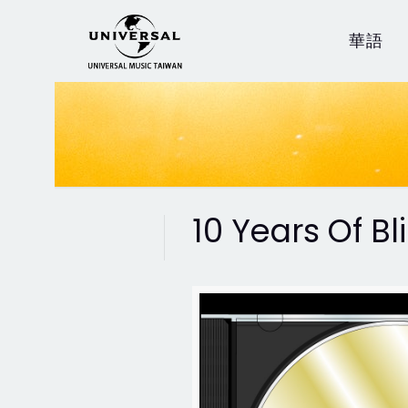
華語
10 Years Of Bli