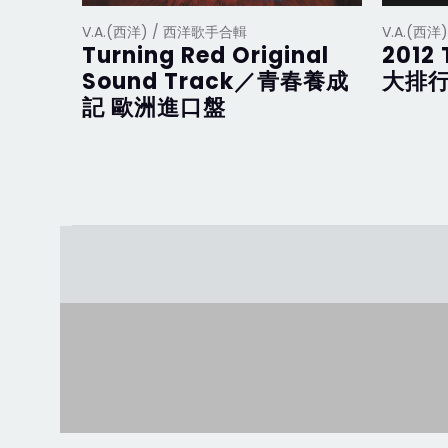
V.A.(西洋) / 西洋歌手合輯
V.A.(西
Turning Red Original
2012 
Sound Track／青春養成
大排行
記 歐洲進口盤