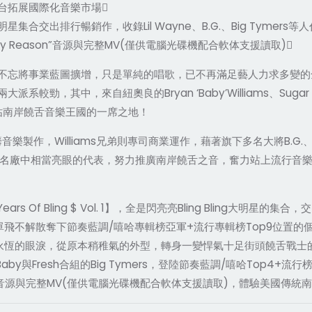
台拓展國際化音樂市場
大明星集合交出排行暢銷作，收錄Lil Wayne、B.G.、Big Tymers等
nly Reason”音源與完整MV(僅供電腦光碟機配合軟体支援讀取)
忘將事業藍圖擴增，只是單純的唱歌，已不再滿足藝人力求多變的全
中，來自紐奧良的Bryan ‘Baby’Williams、Sugar Slim
勢力搶佔南岸饒舌音樂王國的一席之地！
統籌音樂製作，Williams兄弟則專司商業運作，藉著旗下多名大將B.G.、T
下獨立名廠中相當亮眼的代表，努力推廣南岸饒舌之音，奮力站上流行
Of Bling $ Vol. 1】，全是閃亮亮Bling Bling大明星的集合，
.單飛不解散奪下節奏藍調/嘻哈專輯榜亞軍+流行專輯榜Top9位置的個人專輯「Ch
永恆的眼淚，從原本稍稚氣的外型，轉身一變悍氣十足街頭饒舌戰士的Li
哥Baby與Fresh合組的Big Tymers，登陸節奏藍調/嘻哈Top4+流行榜
Reason”音源與完整MV(僅供電腦光碟機配合軟体支援讀取)，體驗美國傳