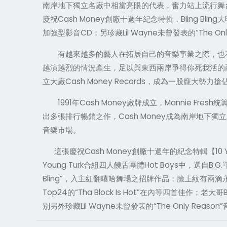
南岸地下獨立名廠中相當亮眼的代表，奮力站上流行舞
慶祝Cash Money創廠十週年紀念特輯，Bling Bling
加強型影音CD：另珍藏Lil Wayne未曾發表的“The O
有越來越多的藝人在拓展自己的音樂事業之際，也不
越演越烈的情況產生，足以與東西兩岸爭得你死我活的兩大派系較勁，其
立大廠Cash Money Records，成為一股龐大
1991年Cash Money廠牌成立，Mannie Fresh
出多張排行暢銷之作，Cash Money成為南岸地
音樂市場。
這張慶祝Cash Money創廠十週年的紀念特輯【10 Years 
Young Turk合組四人饒舌團體Hot Boys中，選自B.G
Bling”，入主紅翻嘻哈舞場之招牌作品；臉上紋有兩滴
Top24的“Tha Block Is Hot”在內等四首佳作；老大
別另外珍藏Lil Wayne未曾發表的“The Only 