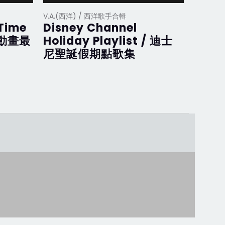
V.A.(西洋) / 西洋歌手合輯
V.A.(西
 Time
Disney Channel
Disne
斯動畫最
Holiday Playlist / 迪士
迪士
尼聖誕假期點歌集