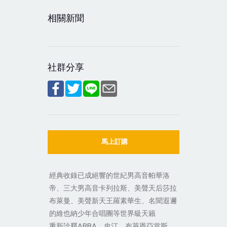
相關新聞
社群分享
馬上訂購
經典收錄已成絕響的世紀男高音帕華洛
帝、三大男高音卡列拉斯、美聲天后莎拉
布萊曼、美聲新天王羅素華生、名聞遐邇
的維也納少年合唱團等世界級天籟
重新詮釋ABBA、史汀、布萊恩亞當斯、