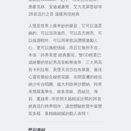
唐麥克林、安迪威廉斯、艾力克萊普頓等
26首流行之音 溫暖再現經典
人聲是世界上最奇妙的樂器，它可以溫柔
婉約、可以澎湃激昂、可以高亢嘹亮、可
以低迴輕吟、可以用來歌詠讚嘆激勵人
心、更可以撫慰情緒，而且它無所不在…
本張「跨界美聲 經典重現」雙CD精選已
成絕響的世紀男高音帕華洛帝、三大男高
音卡列拉斯、美聲天后莎拉布萊曼、最佳
心靈音樂組合秘密花園、名聞遐邇的維也
納少年合唱團、義大利歌神沙費納、跨界
美聲羅素華生、維多里歐、西絲兒、海
莉、夏綠蒂…等世間天籟精采詮釋的26首
經典流行跨界唱作，讓您體驗歌聲中最豐
富多樣、最精緻細膩的動人表情！
歷屆專輯