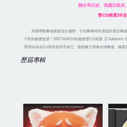
關史蒂芬妮、瑪麗亞凱莉
CD
35
雙
精選
首
持續帶動舞場最新流行趨勢、引領舞林時尚潮流的電音舞
2007
MOS
CD
Clu
b
b
ers 
子民的聽覺慾望！
年
的最新雙
精選【
35
DJ
首由知名
與混音高手操刀、發燒魅力席捲全球舞場、稱霸
歷屆專輯