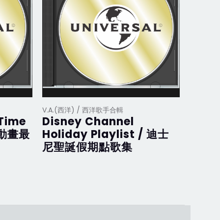
V.A.(西洋) / 西洋歌手合輯
V.A.(西
 Time
Disney Channel
Disne
斯動畫最
Holiday Playlist / 迪士
迪士
尼聖誕假期點歌集