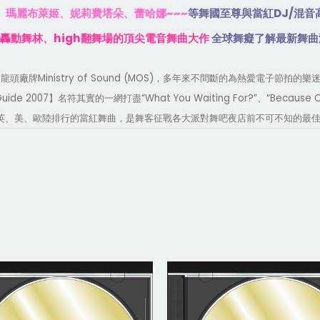
~~~
DJ/
、瑪麗布萊姬、妮莉費塔朵、蕾哈娜
等舞國至尊與當紅
混音
high
轟動舞林、
翻舞場的頂尖電音舞曲大作
全球舞癡了解最新舞曲
Ministry of Sound (MOS)
曲龍頭廠牌
，多年來不間斷的為熱愛電子節拍的樂
Guide 2007
“What You Waiting For?”
“Because O
】名符其實的一網打盡
、
英、美、歐陸排行的當紅舞曲，是舞客征戰各大派對舞吧夜店前不可不知的最