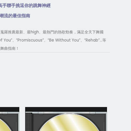
高手聯手挑逗你的跳舞神經
潮流的最佳指南
high
迷蒐羅推薦最新、最
、最熱門的熱歌勁奏，滿足全天下舞國
f You”
“Promiscuous”
“Be Without You”
“Reha
b
”...
、
、
、
等
佳舞曲指南！