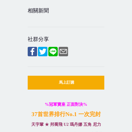
相關新聞
社群分享
馬上訂購
%
冠軍寶座
正面對決
%
37
首世界排行
No.1
一次完封
天字輩
★
邦喬飛
U2
瑪丹娜
五角
尼力