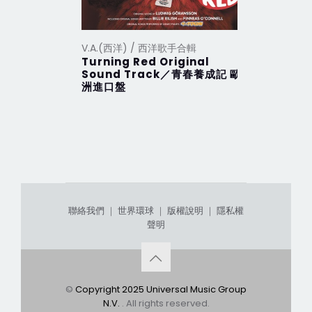
V.A.(西洋) / 西洋歌手合輯
V.A.(西洋
Turning Red Original
2012 Th
Sound Track／青春養成記 歐
行 (201
洲進口盤
聯絡我們
｜
世界環球
｜
版權說明
｜
隱私權
聲明
©
Copyright 2025 Universal Music Group
N.V.
. All rights reserved.