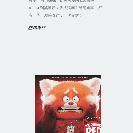
殺手、剪刀姊妹，從美國校園搖滾菁英
R.E.M.
到英國新世代搖滾霸主酷玩樂團，所
有一等一精采傑作，一次完封
！
歷屆專輯