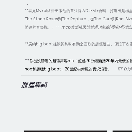
**
Mykal
DJ-Mix
喜見
終告出版他的首張官方
合輯
，
打造出是極
The Stone Roses
The Rapture
The Cure
Roni Siz
到
，從
到
---mc
b
/
Milk
豁達的音樂觀。」
音樂殖民地雙週刊主編
香港
雜
**
b
ig
b
eat
廣納
搖滾與夠味有勁之國歌的超優選曲。保證下次
**
mix
70
20
你從沒聽過的超強舞客
！超越
分鐘涵括
年內最優的
hop
b
ig
b
eat
20
---ITF DJ
和超猛
，
世紀街舞風的實況混音。
歷屆專輯