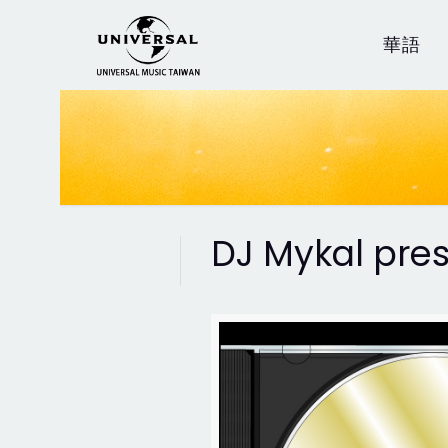
華語
DJ Mykal pres