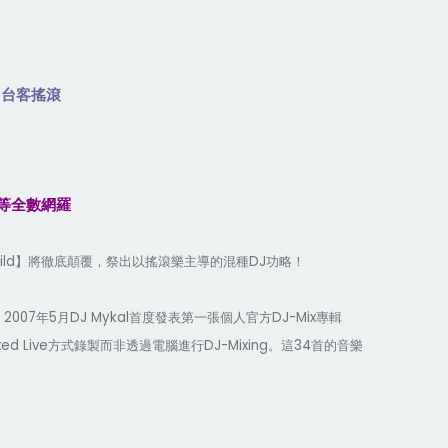
+
台客搖滾
等全數網羅
ild
DJ
】將徹底顛覆，祭出以搖滾樂主導的混種
功略
！
2007
5
DJ Mykal
DJ-Mix
。
年
月
首度發表第一張個人官方
專輯
xed Live
DJ-Mixing
34
方式錄製而非透過電腦進行
。這
首的音樂