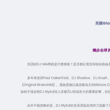
Gla
英國
獨步全球
DJ-Mix
所謂的
專輯是什麼模樣
？
是否都以電音與嘻哈路線
Paul Oakenfold
DJ Shadow
DJ Krush
多年來曾與
、
、
Original Brainchild
Mixture D
【
】。選曲貫徹以搖滾樂為主的
DJ Mykal
/DJ
旅程不僅反映
深入音樂
領域至今的重要影響，也
DJ Mykal
此外不能忽略的是，
好友張震嶽友情跨刀貢獻了