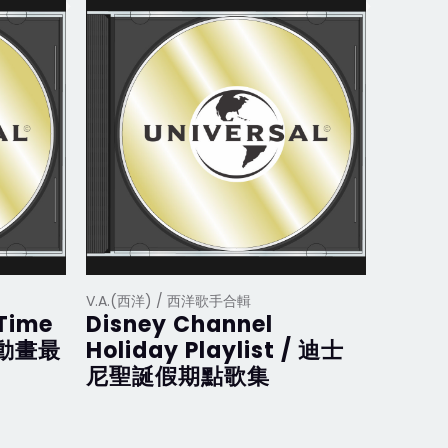
V.A.(西洋) / 西洋歌手合輯
V.A.(西
 Time
Disney Channel
Disne
斯動畫最
Holiday Playlist / 迪士
迪士
尼聖誕假期點歌集