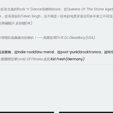
Rock ‘n’ Dance
Mixture
Queens Of The Stone Age
盡折衷主義的
混種
。從
e
Talvin Singh
10
，從張震嶽到
，這不獨是一段奇妙地貫穿過去
多年來之不同流
(HK)
誌專欄樂評
袁智聰
---
D'n'B DJ
Diesel
b
oy(USA)
家裡開趴能轟爆你的喇叭！
美國首席
indie-rock
nu-metal
post-punk
rocktronica
搖滾樂種，從
到
、從
到
。超時
Lordz Of Fitness
Kid Fresh(Germany)
大賽團體冠軍
成員