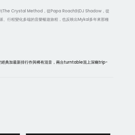
The Crystal Method
Papa Roach
DJ Shadow
到
，從
到
，從
Mykal
派、行程變化多端的音樂暢遊旅程，也反映出
多年來那種
turnta
b
le
trip-
空經典加最新排行作與稀有混音，兩台
混上深幽