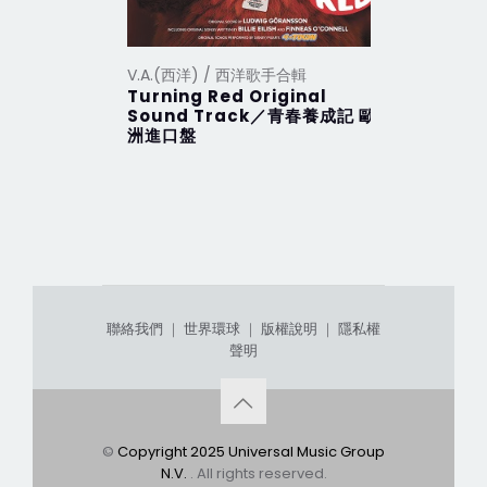
V.A.(西洋) / 西洋歌手合輯
V.A.(西洋
Turning Red Original
2012 Th
Sound Track／青春養成記 歐
行 (201
洲進口盤
聯絡我們
｜
世界環球
｜
版權說明
｜
隱私權
聲明
©
Copyright 2025 Universal Music Group
N.V.
. All rights reserved.