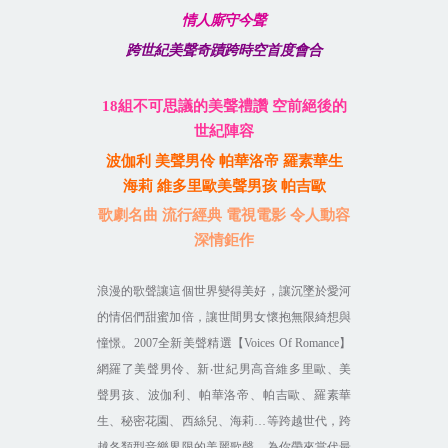
情人廝守今聲
跨世紀美聲奇蹟跨時空首度會合
18
組不可思議的美聲禮讚 空前絕後的
世紀陣容
波伽利 美聲男伶 帕華洛帝 羅素華生
海莉 維多里歐美聲男孩 帕吉歐
歌劇名曲 流行經典 電視電影 令人動容
深情鉅作
浪漫的歌聲讓這個世界變得美好，讓沉墜於愛河
的情侶們甜蜜加倍，讓世間男女懷抱無限綺想與
憧憬。
2007
全新美聲精選【
Voices Of Romance
】
網羅了美聲男伶、新‧世紀男高音維多里歐、美
聲男孩、波伽利、帕華洛帝、帕吉歐、羅素華
生、秘密花園、西絲兒、海
莉
…
等跨越世代，跨
越各類型音樂界限的美麗歌聲，為你帶來當代最