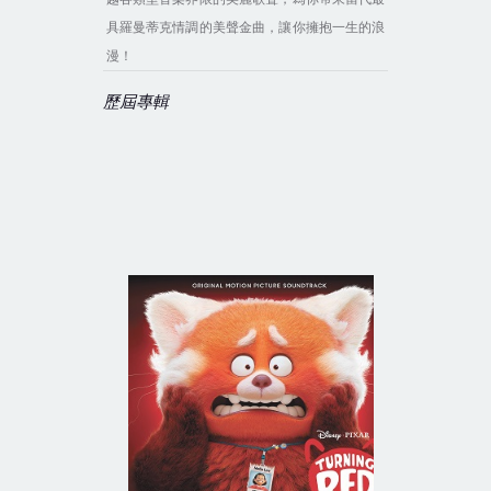
具羅曼蒂克情調的美聲金曲，讓你擁抱一生的浪
漫！
歷屆專輯