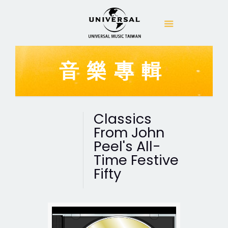
音樂專輯
Classics
From John
Peel's All-
Time Festive
Fifty