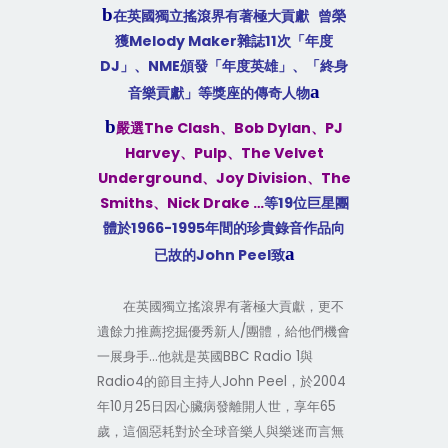
b
在英國獨立搖滾界有著極大貢獻
曾榮
Melody Maker
11
獲
雜誌
次「年度
DJ
NME
」、
頒發「年度英雄」、「終身
a
音樂貢獻」等獎座的傳奇人物
b
The Clash
Bob Dylan
PJ
嚴選
、
、
Harvey
Pulp
The Velvet
、
、
Underground
Joy Division
The
、
、
Smiths
Nick Drake …
19
、
等
位巨星團
1966-1995
體於
年間的珍貴錄音作品向
a
John Peel
已故的
致
在英國獨立搖滾界有著極大貢獻，更不
/
遺餘力推薦挖掘優秀新人
團體，給他們機會
…
BBC Radio 1
一展身手
他就是英國
與
Radio4
John Peel
2004
的節目主持人
，於
10
25
65
年
月
日因心臟病發離開人世，享年
歲，這個惡耗對於全球音樂人與樂迷而言無