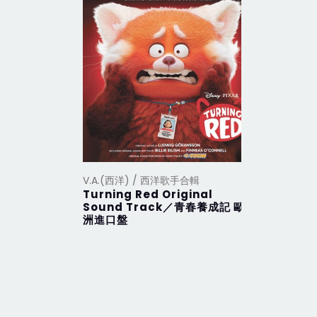
V.A.(西洋) / 西洋歌手合輯
V.A.(西洋
Turning Red Original
2012 Th
Sound Track／青春養成記 歐
行 (201
洲進口盤