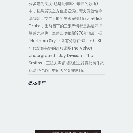
(
)
分多鐘的長度
也是此特輯中最長的歌曲
中，精采展現全方位樂器演出實力及隨性吟
Nick
唱調調；英年早逝的英國民謠創作才子
Drake
，生前留下的三張專輯都是樂迷津津
1970
樂道之經典，溫熱回憶收藏
年清新小品
“Northern Sky”
60
70
80
；還有分別在
、
、
The Velvet
年代影響甚鉅的經典樂團
Underground
Joy Division
The
、
、
Smiths
，三組人馬皆感恩獻上得意代表作來
紀念他們心目中偉大的音樂恩師。
歷屆專輯