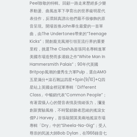
Peel
致敬的特輯。回顧一路走來歷經多少樂
界動盪、曲風改革下孕育出的世界級明星代
表佳作，反璞歸真譜出他們最不假修飾的原
John
音呈現。開場首推
畢生最愛的一首單
The Undertones
“Teenage
曲，由
帶來的
Kicks”
；開創龐克風潮引領至流行界的重要
The Clash
里程，挑選
為首張同名專輯進軍
“White Man In
美國市場造勢而多灌錄之作
Hammersmith Palais”
90
；
年代英國
Britpop
Pulp
AMG
風潮的優秀生力軍
，選自
+
+Spin(9/10)+Q
五星滿分
滾石雜誌四星
四
Different
星站上英國金榜冠軍專輯「
Class
“Common People”
」中暢銷代表
；
有著震懾人心的聲音表情及情緒張力，瀰漫
創新實驗風格，不時緊鎖聽者思緒的搖滾女
PJ Harvey
傑
，首張敲開英美兩地搖滾市場
Dry
“Sheela-Na-Gig”
專輯「
」中的
；受人
Bob Dylan
1966
尊崇的民謠大師
，在
錄音七