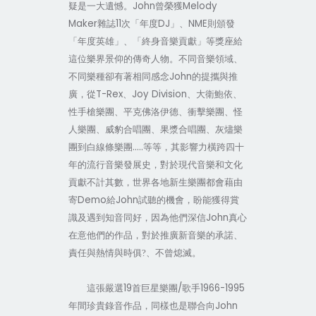
John
Melody
疑是一大遺憾。
曾榮獲
Maker
11
DJ
NME
雜誌
次「年度
」、
則頒發
「年度英雄」、「終身音樂貢獻」等獎座給
這位樂界景仰的傳奇人物。不同音樂領域、
John
不同樂種卻有著相同感念
的提攜與推
T-Rex
Joy Division
廣，從
、
、大衛鮑依、
性手槍樂團、平克佛洛伊德、衝擊樂團、怪
人樂團、威豹合唱團、果漿合唱團、灰燼樂
…..
團到白線條樂團
等等，其影響力橫跨四十
年的流行音樂發展史，對於現代音樂和文化
貢獻不計其數，世界各地新生樂團都會藉由
Demo
John
寄
給
試聽的機會，盼能獲得賞
John
識及遇到知音同好，因為他們深信
真心
在意他們的作品，對於推廣新音樂的承諾、
責任與熱情與時俱?、不曾熄滅。
19
/
1966-1995
這張嚴選
首巨星樂團
歌手
John
年間珍貴錄音作品，同樣也是聯合向