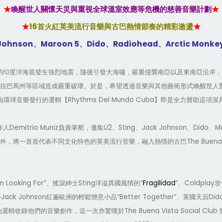
★
喚醒世人關懷天災與重視全球溫室效應等危機的慈善音樂計劃
★
16
★
首火紅英美流行音樂與古巴熱情節奏的精彩激盪
★
Johnson
Maroon 5
Dido
Radiohead
Arctic Monke
、
、
、
、
的印度洋海底發生強烈地震，隨後引發大海嘯，嚴重侵襲南亞以及東南亞沿岸，
拉巴馬州等區域造成嚴重破壞。於是，希望透過音樂與其他藝術形式喚醒世人
Rhythms Del Mundo Cuba
由環球音樂發行的選輯【
】即是全力贊助這項深
Demitrio Muniz
U2
Sting
Jack Johnson
Dido
M
作人
負責掌舵，邀集
、
、
、
、
The Buena 
外，將一首首代表不同文化特色的英美流行音樂，融入熱情的古巴
’m Looking For”
Sting
“
Fragilidad
”
Coldplay
、搖滾紳士
洋溢異國風情的
、
攻
Jack Johnson
“Better Together”
Did
手
紅遍歐洲的輕鬆愜意小品
、英國天后
The Buena Vista Social Club
他選輯收錄他們的音樂創作，這一次亦驚嘆於