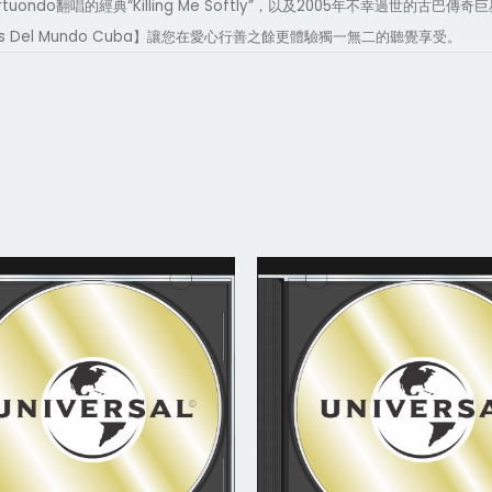
rtuondo
“Killing Me Softly”
2005
翻唱的經典
，以及
年不幸過世的古巴傳奇巨
s Del Mundo Cuba
】讓您在愛心行善之餘更體驗獨一無二的聽覺享受。