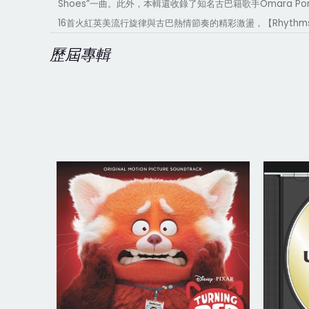
Shoes”
Omara Po
一曲。此外，本輯還收錄了知名古巴籍歌手
16
Rhythm
首火紅英美流行旋律與古巴熱情節奏的精彩激盪，【
歷屆專輯