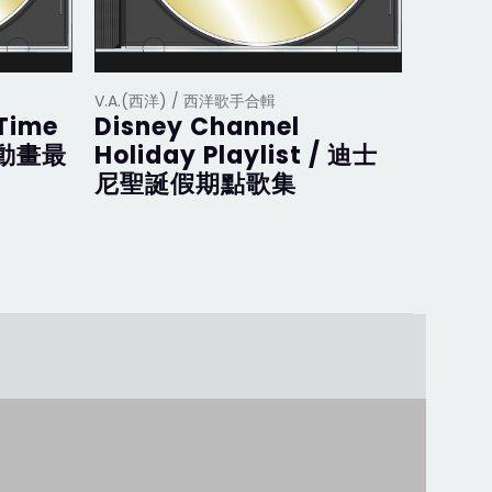
V.A.(西洋) / 西洋歌手合輯
V.A.(西
 Time
Disney Channel
Disne
斯動畫最
Holiday Playlist / 迪士
迪士
尼聖誕假期點歌集