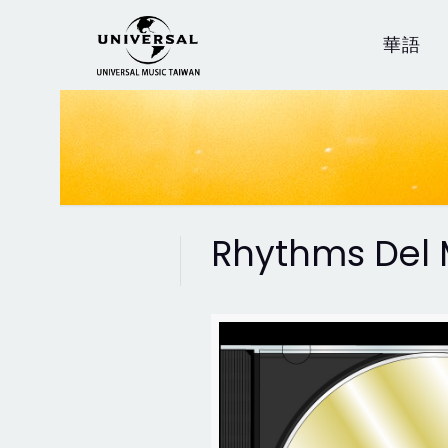
華語
Rhythms Del