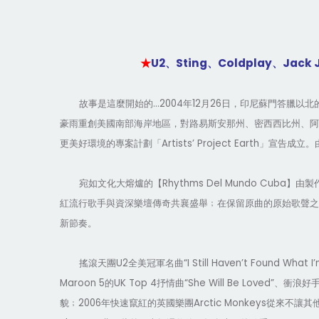
U2
Sting
Coldplay
Jack 
★
、
、
、
...2004
12
26
故事是這麼開始的
年
月
日，印尼蘇門答臘以北
豪雨重創美國南部海岸地區，對路易斯安那州、密西西比州、阿
Artists’ Project Earth
更美好環境的專案計劃「
」宣告成立。
Rhythms Del Mundo Cuba
宛如文化大熔爐的【
】由製
紅流行歌手與資深樂壇傳奇共襄盛舉﹔在保留原曲的原始歌聲之
新節奏。
U2
“I Still Haven’t Found What I
搖滾天團
全美冠軍名曲
Maroon 5
UK Top 4
“She Will Be Loved”
的
抒情曲
、衝浪好
2006
Arctic Monkeys
貌﹔
年快速竄紅的英國樂團
從來不讓其