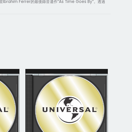
Ibrahim Ferrer
“As Time Goes By”
星
的最後錄音遺作
。透過