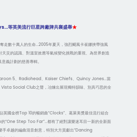
ys…
等英美流行巨星跨廠牌共襄盛舉
★
...2005
奪走數十萬人的生命
年夏天，強烈颶風卡崔娜挾帶強風
對天災的認識、對溫室效應等氣候變化挑戰的重視、為世界創造
具意義計劃的慈善專輯。
aroon 5
Radiohead
Kaiser Chiefs
Quincy Jones…
、
、
、
當
Vista Social Club
之聲，冶煉出展現獨特韻味、別具巧思的全
Top 10
“Clocks”
佔英國金榜
的暢銷曲
、葛萊美獎最佳流行組合
o
“One Step Too Far”…
的
都有了絕對讓樂迷耳目一新的全新面
“Dancing
樂手卓越的編曲混音創意，特別大方貢獻出