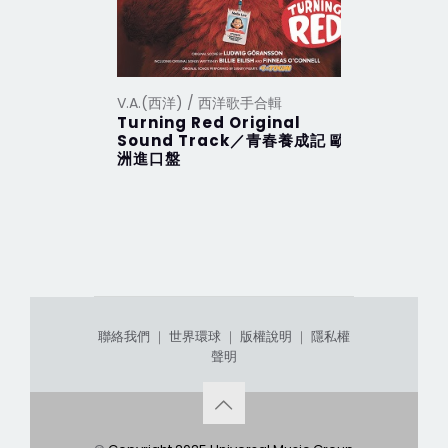
V.A.(西洋) / 西洋歌手合輯
V.A.(西洋
Turning Red Original
2012 Th
Sound Track／青春養成記 歐
行 (201
洲進口盤
聯絡我們
｜
世界環球
｜
版權說明
｜
隱私權
聲明