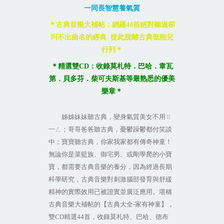
一同長智慧養氣質
＊古典音樂大補帖：網羅
44
首絕對聽過卻
叫不出曲名的經典
從此脫離古典低能兒
行列＊
＊精選雙
C
D
：
收錄莫札特．巴哈．韋瓦
第．貝多芬．柴可夫斯基等最熟悉的優美
樂章＊
姊姊妹妹聽古典，變身氣質美女不用ㄍ
一ㄥ；哥哥爸爸聽古典，憂鬱躁鬱都付笑談
中；寶寶聽古典，你家我家都有傳奇神童！
無論你是菜籃族、御宅男、或剛學爬的小寶
寶，都需要古典音樂的養分，因為經過長期
科學研究，古典音樂對刺激腦部發育與舒緩
精神的實際效用已被證實並廣泛應用。堪稱
古典音樂大補帖的【古典大全
-
家有神童】，
雙
CD
精選
44
首，收錄莫札特、巴哈、德布