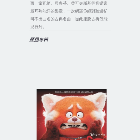
西、韋瓦第、貝多芬、柴可夫斯基等音樂家
最耳熟能詳的樂章，一次網羅你絕對聽過卻
叫不出曲名的古典名曲，從此擺脫古典低能
兒行列。
歷屆專輯