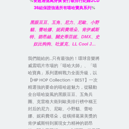
2CD
%
要超過億萬身價
要打破排行紀錄
36
組保證強過所有嘻哈寶典系列
%
黑眼豆豆、五角、尼力、尼歐、小野
貓、蕾哈娜、妮莉費塔朵、肯伊威斯
特、碧昂絲、關史蒂芬妮、
DMX
、史
奴比狗狗、吐派克、
LL Cool J…
…
我們能給的
只有最強的！環球音樂將
威震唱片市場的「嘻哈大師」、「嘻
哈寶典」系列選輯戰力全面升級，以
HIP HOP Collection - BEST
【
】一次
精選強的要命的嘻哈超魅力，從騷動
全台嘻哈旋風的黑眼豆豆、五角兵
團、克雷格大衛到歐美排行榜中稱王
封后的尼力、尼歐、小野貓、蕾哈
娜、妮莉費塔朵，從橫掃葛萊美獎的
肯伊威斯特到展現女力精神的碧昂