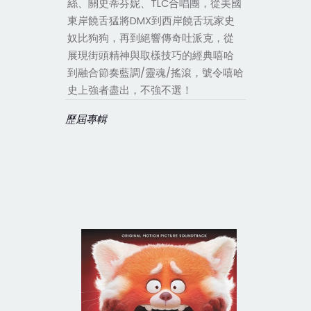
TLC
絲、關史蒂芬妮、
合唱團，從美國
DMX
東岸饒舌猛將
到西岸饒舌玩家史
奴比狗狗，再到絕響傳奇吐派克，從
展現街頭精神與取樣技巧的經典嘻哈
/
/
到融合節奏藍調
靈魂
搖滾，號令嘻哈
史上強者盡出，不強不選
！
歷屆專輯