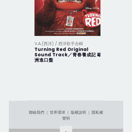
V.A.(西洋) / 西洋歌手合輯
V.A.(西洋
Turning Red Original
2012 Th
Sound Track／青春養成記 歐
行 (201
洲進口盤
聯絡我們
｜
世界環球
｜
版權說明
｜
隱私權
聲明