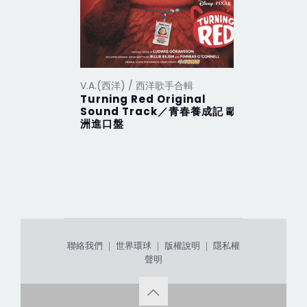
V.A.(西洋) / 西洋歌手合輯
V.A.(西洋
Turning Red Original
2012 Th
Sound Track／青春養成記 歐
行 (201
洲進口盤
聯絡我們
｜
世界環球
｜
版權說明
｜
隱私權
聲明