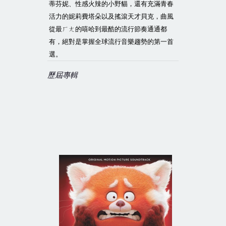
蒂芬妮、性感火辣的小野貓，還有充滿青春
活力的妮莉費塔朵以及搖滾天才貝克，曲風
從最ㄏㄤ的嘻哈到最酷的流行節奏通通都
有，絕對是掌握全球流行音樂趨勢的第一首
選。
歷屆專輯