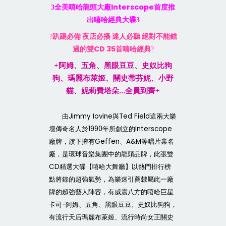
Interscope
3
全美嘻哈龍頭大廠
首度推
出嘻哈經典大碟
3
?
趴踢必備
夜店必播
達人必聽
絕對不能錯
CD 35
過的雙
首嘻哈經典
?
+
阿姆、五角、黑眼豆豆、史奴比狗
狗、瑪麗布萊姬、關史蒂芬妮、小野
…
貓、妮莉費塔朵
全員到齊
+
Jimmy Iovine
Ted Field
由
與
這兩大樂
1990
Interscope
壇傳奇名人於
年所創立的
Geffen
A&M
廠牌，旗下擁有
、
等唱片業名
廠，是環球音樂集團中的龍頭品牌，此張雙
CD
精選大碟【嘻哈大舞廳】以熱門排行榜
點將錄的超強氣勢，為樂迷引薦隸屬此一廠
牌的超強藝人陣容，有威震八方的嘻哈巨星
-
卡司
阿姆、五角、黑眼豆豆、史奴比狗狗，
有流行天后瑪麗布萊姬、流行時尚女王關史