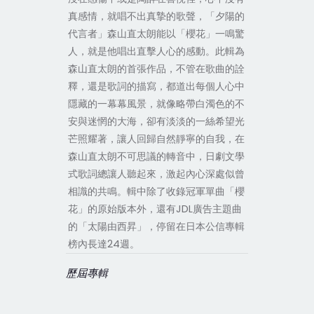
真感情，就唱不出真摯的歌聲，「夕陽的
代言者」森山直太朗能以「櫻花」一鳴驚
人，就是他唱出直擊人心的感動。此輯為
森山直太朗的首張作品，不管在歌曲的詮
釋，還是歌詞的描寫，都道出每個人心中
隱藏的一幕幕風景，就像略帶白濁色的不
安與迷惘的大海，卻有淡淡的一絲希望光
芒照耀著，讓人回歸自然靜寧的自我，在
森山直太朗不可思議的轉音中，日劇文學
式歌詞總讓人聽起來，激起內心深處似曾
相識的共鳴。輯中除了收錄冠軍單曲「櫻
花」的原始版本外，還有JDL廣告主題曲
的「太陽由西昇」，停留在日本公信專輯
榜內長達24週。
歷屆專輯