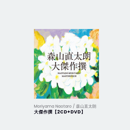
Moriyama Naotaro / 森山直太朗
Moriyam
大傑作撰【2CD+DVD】
嗚呼