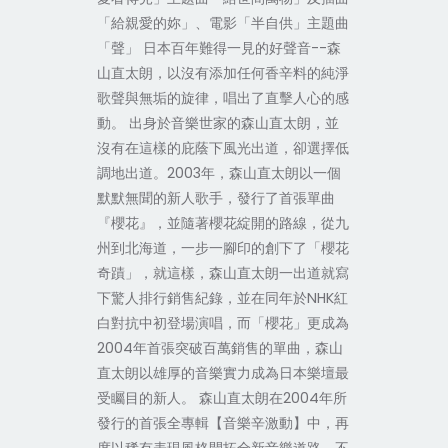
「給親愛的妳」、電影「半自供」主題曲
「聲」 日本百年難得一見的好聲音--森
山直太朗，以沒有添加任何香辛料的純淨
歌聲與無垢的旋律，唱出了直擊人心的感
動。 出身於音樂世家的森山直太朗，並
沒有在這樣的庇蔭下風光出道，卻選擇低
調地出道。2003年，森山直太朗以一個
默默無聞的新人歌手，發行了首張單曲
『櫻花』，並隨著櫻花綻開的路線，從九
州到北海道，一步一腳印的創下了「櫻花
奇蹟」，就這樣，森山直太朗一出道就寫
下驚人排行銷售紀錄，並在同年於NHK紅
白對抗中初登場演唱，而「櫻花」更成為
2004年首張突破百萬銷售的單曲，森山
直太朗以雄厚的音樂實力成為日本樂壇最
受矚目的新人。 森山直太朗在2004年所
發行的首張全專輯【音樂辛激動】中，再