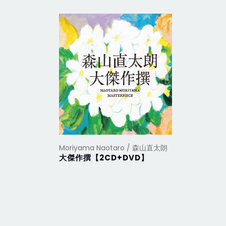
Moriyama Naotaro / 森山直太朗
Moriyam
大傑作撰【2CD+DVD】
嗚呼