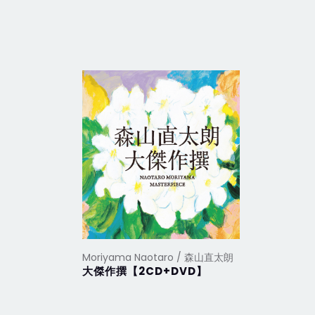
Moriyama Naotaro / 森山直太朗
Moriyam
大傑作撰【2CD+DVD】
嗚呼