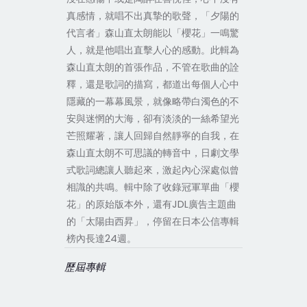
真感情，就唱不出真摯的歌聲，「夕陽的
代言者」森山直太朗能以「櫻花」一鳴驚
人，就是他唱出直擊人心的感動。此輯為
森山直太朗的首張作品，不管在歌曲的詮
釋，還是歌詞的描寫，都道出每個人心中
隱藏的一幕幕風景，就像略帶白濁色的不
安與迷惘的大海，卻有淡淡的一絲希望光
芒照耀著，讓人回歸自然靜寧的自我，在
森山直太朗不可思議的轉音中，日劇文學
式歌詞總讓人聽起來，激起內心深處似曾
相識的共鳴。輯中除了收錄冠軍單曲「櫻
花」的原始版本外，還有JDL廣告主題曲
的「太陽由西昇」，停留在日本公信專輯
榜內長達24週。
歷屆專輯