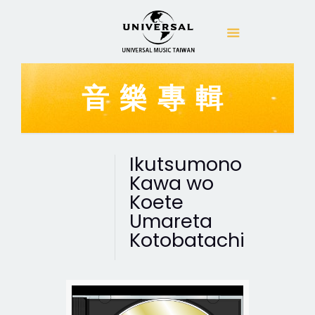
音樂專輯
Ikutsumono
Kawa wo
Koete
Umareta
Kotobatachi