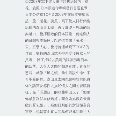
◎2003年寫下驚人排行銷售紀錄的「櫻
花」旋風 ◎本張迷你專輯發行首週直擊
日本公信榜TOP 3 2003年在日本樂壇掀
起一股「櫻花」旋風，寫下驚人排行銷售
紀錄的森山直太朗，再度展現不思議的音
樂魅力，發揮極致的日本語彙，傳達動人
的鄉愁與季節感，以迷你專輯「萬水千
言」直擊人心，發行首週就寫下TOP3的
佳績，獨特的森山式美學再度獲得眾人的
共鳴。 除了擅於以美麗的詞藻形容日本
的四季、人與人之間的相逢別離，青春的
愁悶，就像「風之頌」曲中訴說生命中不
可承受的輕。森山直太朗也會輕鬆的以身
体的語言及感性去描述情人之間的愛嗔癡
狂，在「瑪麗亞」的歌曲中出現了「如果
你願意跟我重修舊好，我會為妳做妳最喜
歡的蛋包飯」，宛如日劇般的對話極富真
實感，也是森山直太朗為何能成功獲得大