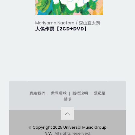
Moriyama Naotaro / 森山直太朗
Moriyam
大傑作撰【2CD+DVD】
嗚呼
聯絡我們
｜
世界環球
｜
版權說明
｜
隱私權
聲明
©
Copyright 2025 Universal Music Group
N.V.
. All rights reserved.