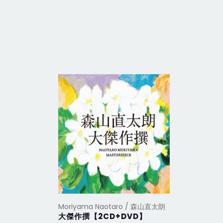
Moriyama Naotaro / 森山直太朗
Moriyam
大傑作撰【2CD+DVD】
嗚呼