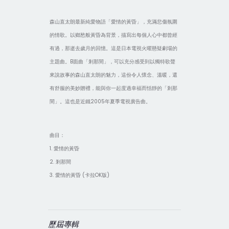
森山直太朗最新純愛物語「愛情的黃昏」，充滿悲傷氛圍
的情歌。以鄉愁般黃昏為背景，描寫出每個人心中都曾經
有過，那逝去歲月的回憶。這是日本電視火曜懸疑劇場的
主題曲。B面曲「剎那間」，可以充分感受到以獨特歌聲
來說故事的森山直太朗的魅力，這份令人懷念、溫暖，還
有舒服的美妙贈禮，能與你一起度過幸福而恬靜的「剎那
間」。這也是近鐵2005年夏季電視廣告曲。
曲目：
1. 愛情的黃昏
2. 剎那間
3. 愛情的黃昏 (卡拉OK版)
歷屆專輯