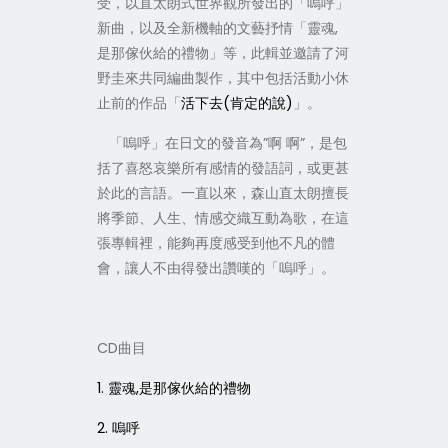
受，以直太朗式世界觀所發出的「嗚呼」
,
新曲，以及全新機軸的文藝抒情「靈魂
是那傢伙給的禮物」等，此輯並邀請了河
野圭來共同編曲製作，其中包括活動小休
(
)
止前的作品「
活下去
肯定的說
」。
”
”
「嗚呼」在日文的發音為
啊
啊
，是包
括了喜怒哀樂所有感情的發語詞，或更甚
於此的言語。一直以來，森山直太朗擅長
將季節、人生、情感交織互動為歌，在這
張專輯裡，能夠再度感受到他不凡的體
會，讓人不由得發出讚嘆的「嗚呼」。
CD
曲目
1.
,
靈魂
是那傢伙給的禮物
2.
嗚呼