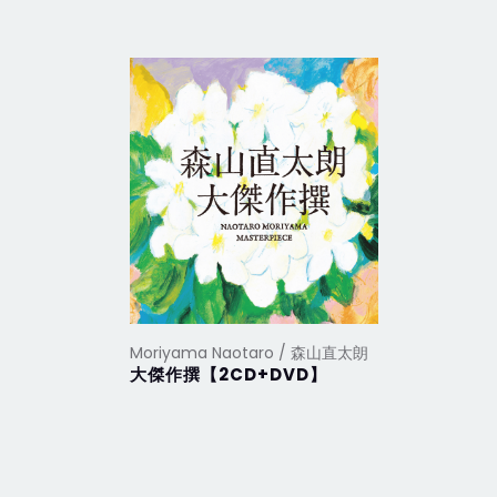
Moriyama Naotaro / 森山直太朗
Moriyam
大傑作撰【2CD+DVD】
嗚呼