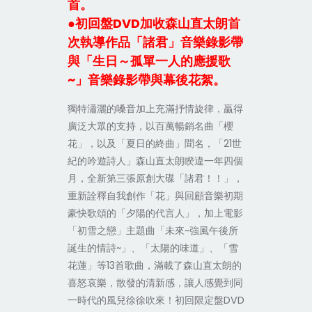
首。
●初回盤DVD加收森山直太朗首
次執導作品「諸君」音樂錄影帶
與「生日～孤單一人的應援歌
~」音樂錄影帶與幕後花絮。
獨特瀟灑的嗓音加上充滿抒情旋律，贏得
廣泛大眾的支持，以百萬暢銷名曲「櫻
花」，以及「夏日的終曲」聞名，「21世
紀的吟遊詩人」森山直太朗睽違一年四個
月，全新第三張原創大碟「諸君！！」，
重新詮釋自我創作「花」與回顧音樂初期
豪快歌頌的「夕陽的代言人」，加上電影
「初雪之戀」主題曲「未來~強風午後所
誕生的情詩~」、「太陽的味道」、「雪
花蓮」等13首歌曲，滿載了森山直太朗的
喜怒哀樂，散發的清新感，讓人感覺到同
一時代的風兒徐徐吹來！初回限定盤DVD