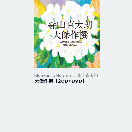
Moriyama Naotaro / 森山直太朗
Moriyam
大傑作撰【2CD+DVD】
嗚呼