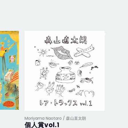
朗
Moriyama Naotaro / 森山直太朗
Moriya
個人賞vol.1
【萬