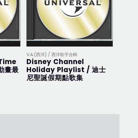
V.A.(西洋) / 西洋歌手合輯
V.A.(西
 Time
Disney Channel
Disne
斯動畫最
Holiday Playlist / 迪士
迪士
尼聖誕假期點歌集