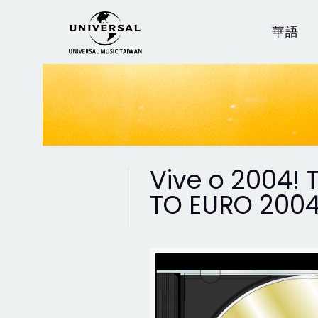
華語
Vive o 2004!
TO EURO 200