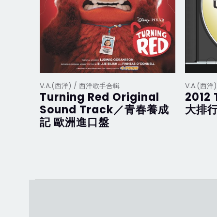
V.A.(西洋) / 西洋歌手合輯
V.A.(西
Turning Red Original
2012 
Sound Track／青春養成
大排行
記 歐洲進口盤