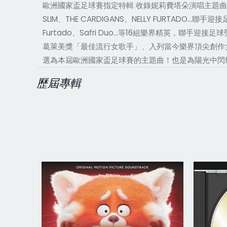
歐洲國家盃足球賽指定特輯 收錄妮莉費塔朵演唱主題曲“Forc
SLIM、THE CARDIGANS、NELLY FURTADO…聯手
Furtado、Safri Duo…等16組樂界精英，聯
葛萊美獎「最佳流行女歌手」、入列當今樂界頂尖創作女伶的
選為本屆歐洲國家盃足球賽的主題曲！也是為陽光中閃
歷屆專輯