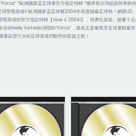
a” *歐洲國家盃足球賽官方指定特輯 *樂界祭出16組誰與爭鋒的夢幻級組合
迎接足球聖戰英雄!! 歐洲國家盃足球賽2004年再度踢爆足球熱！網羅U2、Limp Bi
手迎接足球聖戰英雄的官方指定特輯【Vive o 2004!】，用勇往直前
Nelly Furtado演唱的“Forca”，曲名正是葡萄牙足球運
耀著晶瑩汗水的足球英雄們歡呼的凱旋之歌！