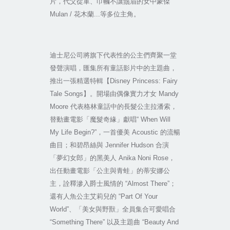
片，代父從軍、巾幗不讓鬚眉的女中豪傑
Mulan /
花木蘭
...
等多位主角。
迪士尼公司將旗下代表性的公主們齊聚一堂
發聲演唱，匯集所有童話影片中的主題曲，
推出一張精選特輯【
Disney Princess: Fairy
Tale Songs
】。開場由偶像實力才女
Mandy
Moore
代表格林童話中的長髮公主拉潘索，
替動畫電影「魔髮奇緣」獻唱
“ When Will
My Life Begin?”
，一首優美
Acoustic
的流暢
曲目；和碧昂絲與
Jennifer Hudson
合演
「夢幻女郎」的黑美人
Anika Noni Rose
，
出任動畫電影「公主與青蛙」的蒂安娜公
主，詮釋滲入爵士風情的
“Almost There”
；
還有人魚公主艾莉兒的
“Part Of Your
World”
、「美女與野獸」全員集合可愛唱合
“Something There”
以及主題曲
“Beauty And