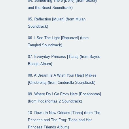
04. Something There [Belle] (from Beauty
and the Beast Soundtrack)
05. Reflection [Mulan] (from Mulan
Soundtrack)
06. I See The Light [Rapunzel] (from
Tangled Soundtrack)
07. Everyday Princess [Tiana] (from Bayou
Boogie Album)
08. A Dream Is A Wish Your Heart Makes
[Cinderella] (from Cinderella Soundtrack)
09. Where Do I Go From Here [Pocahontas]
(from Pocahontas 2 Soundtrack)
10. Down In New Orleans [Tiana] (from The
Princess and The Frog: Tiana and Her
Princess Friends Album)