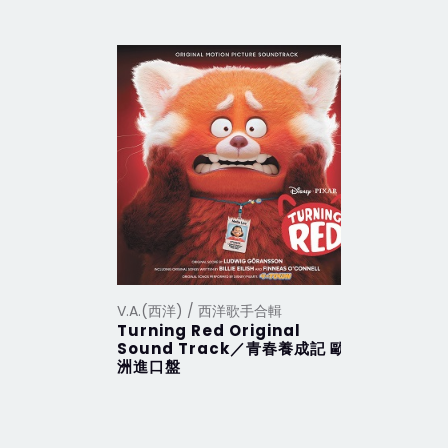
V.A.(西洋) / 西洋歌手合輯
V.A.(西洋
Turning Red Original
2012 Th
Sound Track／青春養成記 歐
行 (201
洲進口盤