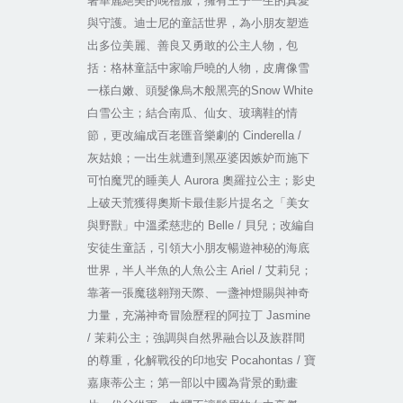
著華麗絕美的晚禮服，擁有王子一生的真愛
與守護。迪士尼的童話世界，為小朋友塑造
出多位美麗、善良又勇敢的公主人物，包
括：格林童話中家喻戶曉的人物，皮膚像雪
一樣白嫩、頭髮像烏木般黑亮的
Snow White
白雪公主；結合南瓜、仙女、玻璃鞋的情
節，更改編成百老匯音樂劇的
Cinderella /
灰姑娘；一出生就遭到黑巫婆因嫉妒而施下
可怕魔咒的睡美人
Aurora
奧羅拉公主；影史
上破天荒獲得奧斯卡最佳影片提名之「美女
與野獸」中溫柔慈悲的
Belle /
貝兒；改編自
安徒生童話，引領大小朋友暢遊神秘的海底
世界，半人半魚的人魚公主
Ariel /
艾莉兒；
靠著一張魔毯翱翔天際、一盞神燈賜與神奇
力量，充滿神奇冒險歷程的阿拉丁
Jasmine
/
茉莉公主；強調與自然界融合以及族群間
的尊重，化解戰役的印地安
Pocahontas /
寶
嘉康蒂公主；第一部以中國為背景的動畫