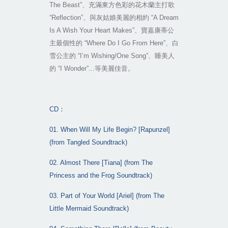
The Beast”
、充滿東方色彩的花木蘭主打歌
“Reflection”
、與灰姑娘美麗的相約
“A Dream
Is A Wish Your Heart Makes”
、寶嘉康蒂公
主最個性的
“Where Do I Go From Here”
、白
雪公主的
“I’m Wishing/One Song”
、睡美人
的
“I Wonder”...
等美麗佳音。
CD
：
01. When Will My Life Begin? [Rapunzel]
(from Tangled Soundtrack)
02. Almost There [Tiana] (from The
Princess and the Frog Soundtrack)
03. Part of Your World [Ariel] (from The
Little Mermaid Soundtrack)