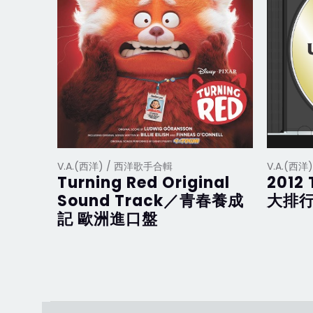
V.A.(西洋) / 西洋歌手合輯
V.A.(西
Turning Red Original
2012 
Sound Track／青春養成
大排行
記 歐洲進口盤