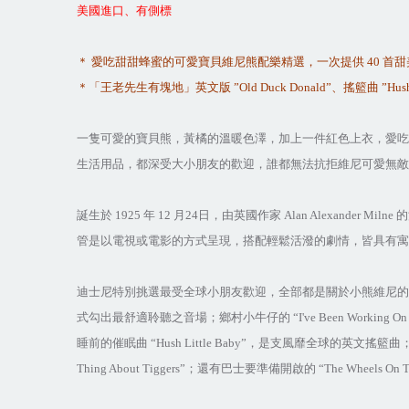
美國進口、有側標
＊
愛吃甜甜蜂蜜的可愛寶貝維尼熊配樂精選，一次提供
40
首甜
＊「
王老
先生有塊地」英文版
”Old Duck Donald”
、搖籃曲
”Hush
一隻可愛的寶貝熊，黃橘的溫暖色澤，加上一件紅色上衣，愛吃
生活用品，都深受大小朋友的歡迎，誰都無法抗拒維尼可愛無敵
誕生於
1925
年
12
月
24
日，由英國作家
Alan Alexander Milne
的
管是以電視或電影的方式呈現，搭配輕鬆活潑的劇情，皆具有寓
迪士尼特別挑選最受全球小朋友歡迎，全部都是關於小熊維尼的
式勾出最舒適聆聽之音場；鄉村小牛仔的
“I've Been Working On
睡前的催眠曲
“Hush Little Baby”
，是支風靡全球的英文搖籃曲
Thing About Tiggers”
；還有巴士要準備開啟的
“The Wheels On 