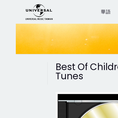
華語
Best Of Child
Tunes