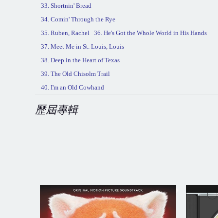
33. Shortnin' Bread
34. Comin' Through the
Rye
35. Ruben, Rachel
36. He's Got the Whole World in His Hands
37. Meet Me in
St. Louis
, Louis
38. Deep in the Heart of
Texas
39. The Old Chisolm Trail
40. I'm an Old Cowhand
歷屆專輯