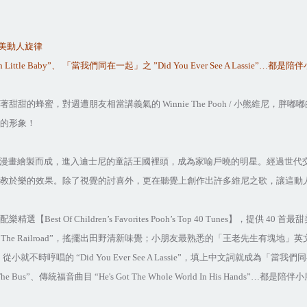
美動人旋律
 Little Baby”
、
「當我們同在一起」之
”Did You Ever See A Lassie”…
都是陪伴
著甜甜的蜂蜜，對週遭朋友相當講義氣的
Winnie The Pooh /
小熊維尼，胖嘟嘟
的形象！
漫畫繪製而成，進入迪士尼的童話王國裡頭，成為家喻戶曉的明星。經過世代
教於樂的效果。除了視覺的討喜外，更在聽覺上創作出許多維尼之歌，讓這動
配樂精選【
Best Of Children’s Favorites Pooh’s Top 40 Tunes
】，提供
40
首最甜
 The Railroad”
，搖擺出田野清新味覺；小朋友最熟悉的「
王老
先生有塊地」英
；從小就不時哼唱的
“Did You Ever See A Lassie”
，填上中文詞就成為「當我們同
The Bus”
、傳統福音曲目
“He's Got The Whole World In His Hands”…
都是陪伴小