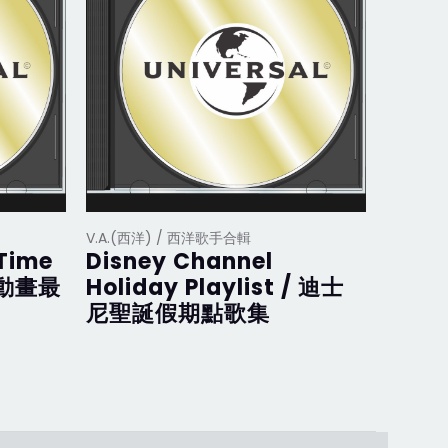
V.A.(西洋) / 西洋歌手合輯
V.A.(西
 Time
Disney Channel
Disne
斯動畫最
Holiday Playlist / 迪士
迪士
尼聖誕假期點歌集