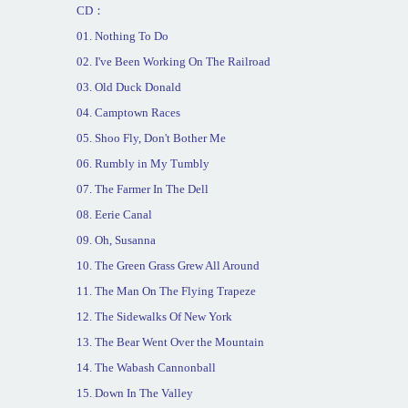
CD
：
01. Nothing To Do
02. I've Been Working On The Railroad
03. Old Duck Donald
04. Camptown Races
05. Shoo Fly, Don't Bother Me
06. Rumbly in My Tumbly
07. The Farmer In The Dell
08. Eerie Canal
09. Oh, Susanna
10. The Green Grass Grew All Around
11. The Man On The Flying Trapeze
12. The Sidewalks Of
New York
13. The Bear Went Over the Mountain
14. The
Wabash
Cannonball
15. Down In The Valley