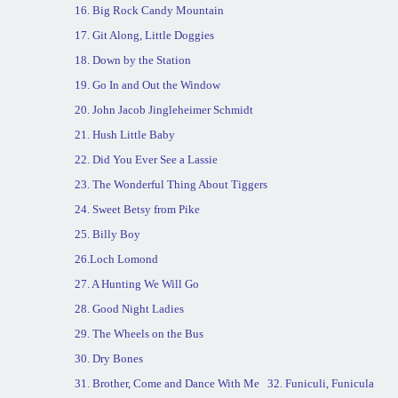
16. Big
Rock
Candy
Mountain
17. Git Along, Little Doggies
18. Down by the Station
19. Go In and Out the Window
20. John Jacob Jingleheimer Schmidt
21. Hush Little Baby
22. Did You Ever See a Lassie
23. The Wonderful Thing About Tiggers
24. Sweet Betsy from Pike
25. Billy Boy
26.
Loch Lomond
27. A Hunting We Will Go
28. Good Night Ladies
29. The Wheels on the Bus
30. Dry Bones
31. Brother, Come and Dance With Me
32. Funiculi, Funicula