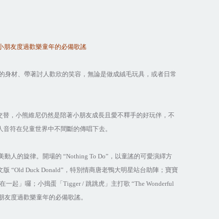
小朋友度過歡樂童年的必備歌謠
的身材、帶著討人歡欣的笑容，無論是做成絨毛玩具，或者日常
交替，小熊維尼仍然是陪著小朋友成長且愛不釋手的好玩伴，不
人音符在兒童世界中不間斷的傳唱下去。
美動人的旋律。開場的
“Nothing To Do”
，以童謠的可愛演繹方
文版
“Old Duck Donald”
，特別情商唐老鴨大明星站台助陣；寶寶
在一起」囉；小搗蛋「
Tigger /
跳跳虎」主打歌
“The Wonderful
朋友度過歡樂童年的必備歌謠。