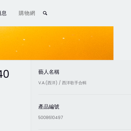
消息
購物網
40
藝人名稱
V.A.(西洋) / 西洋歌手合輯
產品編號
5008610497