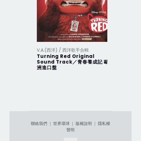
V.A.(西洋) / 西洋歌手合輯
V.A.(西洋
Turning Red Original
2012 Th
Sound Track／青春養成記 歐
行 (201
洲進口盤
聯絡我們
｜
世界環球
｜
版權說明
｜
隱私權
聲明