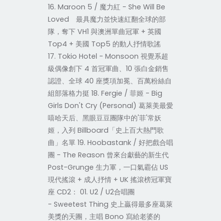
16. Maroon 5 / 魔力紅 - She Will Be
Loved 最具魔力並快速紅翻全球的部
隊，奪下 VH1 與澳洲單曲冠軍 + 英國
Top4 + 美國 Top5 的動人抒情歌謠
17. Tokio Hotel - Monsoon 視覺系超
級偶像創下 4 首冠軍曲、10 張白金銷售
認證、全球 40 座獎項加冕、百萬粉絲自
組部落格力挺 18. Fergie / 菲姬 - Big
Girls Don't Cry (Personal) 葛萊美最愛
嘻哈天后、黑眼豆豆團隊中的'菲'常妖
姬，入列 Billboard「史上百大熱門歌
曲」名單 19. Hoobastank / 好把戲合唱
團 - The Reason 曾來台獻藝的新生代
Post-Grunge 生力軍，一口氣霸佔 US
現代搖滾 + 成人抒情 + UK 搖滾榜冠軍寶
座 CD2： 01. U2 / U2合唱團
- Sweetest Thing 史上贏得最多座葛萊
美獎的天團，主唱 Bono 寫給老婆的