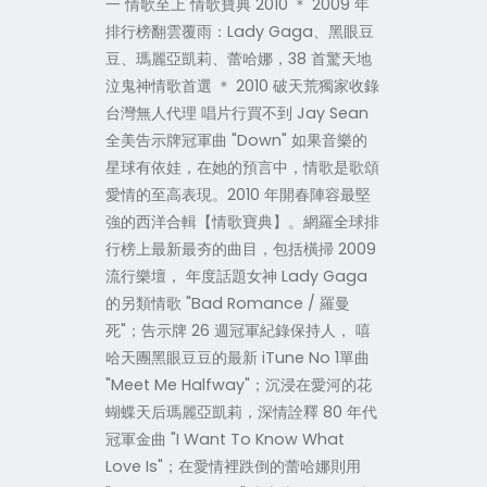
一 情歌至上 情歌寶典 2010 ＊ 2009 年
排行榜翻雲覆雨：Lady Gaga、黑眼豆
豆、瑪麗亞凱莉、蕾哈娜，38 首驚天地
泣鬼神情歌首選 ＊ 2010 破天荒獨家收錄
台灣無人代理 唱片行買不到 Jay Sean
全美告示牌冠軍曲 "Down" 如果音樂的
星球有依娃，在她的預言中，情歌是歌頌
愛情的至高表現。2010 年開春陣容最堅
強的西洋合輯【情歌寶典】。網羅全球排
行榜上最新最夯的曲目，包括橫掃 2009
流行樂壇， 年度話題女神 Lady Gaga
的另類情歌 "Bad Romance / 羅曼
死"；告示牌 26 週冠軍紀錄保持人， 嘻
哈天團黑眼豆豆的最新 iTune No 1單曲
"Meet Me Halfway"；沉浸在愛河的花
蝴蝶天后瑪麗亞凱莉，深情詮釋 80 年代
冠軍金曲 "I Want To Know What
Love Is"；在愛情裡跌倒的蕾哈娜則用