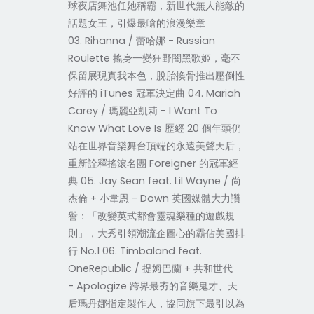
球夜店舞池任她稱霸，新世代無人能敵的
話題女王，引爆最嗆的浪漫樂章
03. Rihanna / 蕾哈娜 - Russian
Roulette 搖身一變狂野闇黑歌姬，毫不
保留展現真我本色，脫胎換骨推出壓倒性
好評的 iTunes 冠軍決定曲 04. Mariah
Carey / 瑪麗亞凱莉 - I Want To
Know What Love Is 歷經 20 個年頭仍
站在世界音樂舞台頂端的永遠美聲天后，
重新詮釋搖滾名團 Foreigner 的冠軍經
典 05. Jay Sean feat. Lil Wayne / 尚
杰倫 + 小韋恩 - Down 英國媒體大力讚
譽：「改變英式都會靈魂樂種的遊戲規
則」，大秀引領潮流企圖心的霸佔美國排
行 No.1 06. Timbaland feat.
OneRepublic / 提姆巴蘭 + 共和世代
- Apologize 跨界最夯的音樂鬼才、天
后瑪丹娜指定製作人，協同旗下最引以為