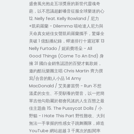
盛會風光抱走五項獎座的新世代靈魂奇
葩，以不思議超齡嗓音征服全球樂迷的心
12. Nelly feat. Kelly Rowland / 尼力
+凱莉羅蘭 - Dilemma 嘻哈達人尼力與
天命真女絕佳女聲凱莉羅蘭攜手，驚爆全
美破 1 億點播紀錄，蟬連排行十週冠軍 13
Nelly Furtado / 妮莉費塔朵 - All
Good Things (Come To An End) 身
擁 31 國白金銷售認證的百變才氣歌姬，
邀約酷玩樂團主唱 Chris Martin 齊力撰
寫/合音的動人小品 14 Amy
MacDonald / 艾美麥當勞 - Run 不想
溫柔的女生、不受馴養的聲音，以一把簡
單吉他勾勒屬於都會民謠的人生百態之最
佳主題曲 15. The Pussycat Dolls / 小
野貓 - I Hate This Part 野性難收、大到
無法一手掌握的性感女子跳舞團隊，締造
YouTube 網站超越 3 千萬次的點閱率