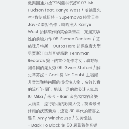
傲樂團通力搶下16國排行冠軍 07. Mr
Hudson feat. Kanye West / 哈德遜先
生+肯伊威斯特 - Supernova 饒舌天皇
Jay-Z 欽點合作，嘻哈潮人 Kanye
West 抬轎製作的英倫新彗星，充滿實驗
性的前瞻力作 08. Esmee Denters / 艾
絲咪丹特斯 - Outta Here 超偶像實力型
男賈斯汀自創音樂廠牌 Tennman
Records 簽下的首位創作才女，轟動歐
洲各國的處女秀 09. Gwen Stefani / 關
史蒂芬妮 - Cool 從 No Doubt 主唱躍
升音樂和時尚圈的指標性人物，名符其實
的流行'叫關'，酷味十足的散發迷人氣息
10. Mika / 米卡 - Rain 金光閃閃的音樂
大頑童，流行歌壇的歡樂大使，英國最出
鋒頭的妖惑新秀，流竄 80 年代的驚喜之
聲 11. Amy Winehouse / 艾美懷絲
- Back To Black 第 50 屆葛萊美音樂