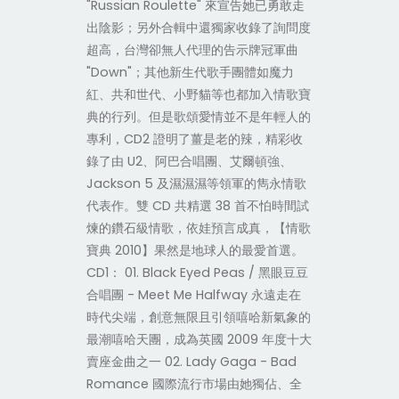
"Russian Roulette" 來宣告她已勇敢走
出陰影；另外合輯中還獨家收錄了詢問度
超高，台灣卻無人代理的告示牌冠軍曲
"Down"；其他新生代歌手團體如魔力
紅、共和世代、小野貓等也都加入情歌寶
典的行列。但是歌頌愛情並不是年輕人的
專利，CD2 證明了薑是老的辣，精彩收
錄了由 U2、阿巴合唱團、艾爾頓強、
Jackson 5 及濕濕濕等領軍的雋永情歌
代表作。雙 CD 共精選 38 首不怕時間試
煉的鑽石級情歌，依娃預言成真，【情歌
寶典 2010】果然是地球人的最愛首選。
CD1： 01. Black Eyed Peas / 黑眼豆豆
合唱團 - Meet Me Halfway 永遠走在
時代尖端，創意無限且引領嘻哈新氣象的
最潮嘻哈天團，成為英國 2009 年度十大
賣座金曲之一 02. Lady Gaga - Bad
Romance 國際流行市場由她獨佔、全