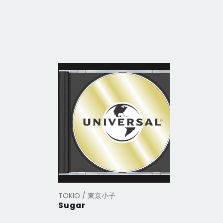
TOKIO / 東京小子
TOKIO /
Sugar
【Harve