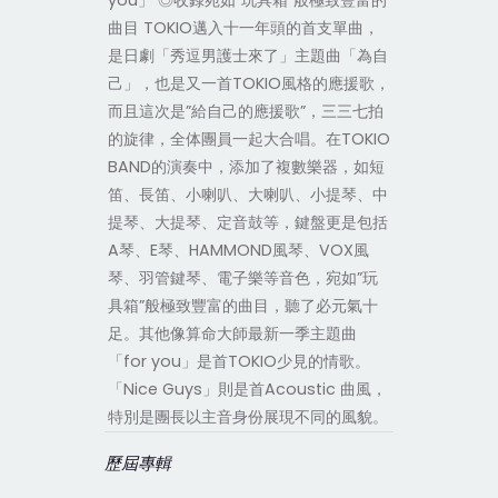
you」 ◎收錄宛如”玩具箱”般極致豐富的
曲目 TOKIO邁入十一年頭的首支單曲，
是日劇「秀逗男護士來了」主題曲「為自
己」，也是又一首TOKIO風格的應援歌，
而且這次是”給自己的應援歌”，三三七拍
的旋律，全体團員一起大合唱。在TOKIO
BAND的演奏中，添加了複數樂器，如短
笛、長笛、小喇叭、大喇叭、小提琴、中
提琴、大提琴、定音鼓等，鍵盤更是包括
A琴、E琴、HAMMOND風琴、VOX風
琴、羽管鍵琴、電子樂等音色，宛如”玩
具箱”般極致豐富的曲目，聽了必元氣十
足。其他像算命大師最新一季主題曲
「for you」是首TOKIO少見的情歌。
「Nice Guys」則是首Acoustic 曲風，
特別是團長以主音身份展現不同的風貌。
歷屆專輯