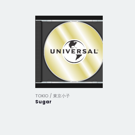
TOKIO / 東京小子
TOKIO /
Sugar
【Harve