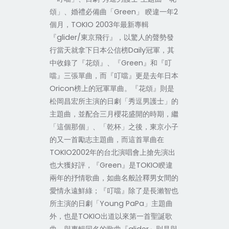
頌」、婚禮必備曲「Green」 睽違一年2
個月，TOKIO 2003年最新專輯
『glider/東京飛行』，以驚人的聲勢發
行當天就拿下日本公信榜Daily冠軍，其
中收錄了『花頌』、『Green』和『叮
噹』三張單曲，而『叮噹』更是去年日本
Oricon榜上的冠軍單曲。『花頌』則是
松岡昌宏所主演的日劇「秀逗男護士」的
主題曲，並配合三月櫻花盛開的時期，繼
「這個那個」、「乾杯」之後，東京小子
的又一首勵志主題曲，而這首單曲在
TOKIO2002年的台北演唱會上搶先演出
也大獲好評，『Green』是TOKIO睽違
兩年的抒情歌曲，如曲名般詮釋男女間的
愛情永遠鮮綠；『叮噹』除了是長瀨智也
所主演的日劇「Young PaPa」主題曲
外，也是TOKIO出道以來第一首聖誕歌