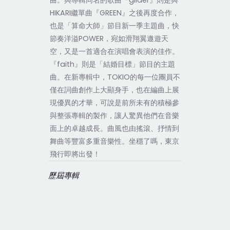
曲。與專輯同名的歌曲『glider』則是與
HIKARI繼單曲『GREEN』之後再度合作，
也是「算命大師」節目新一季主題曲，快
節奏洋溢POWER，宛如滑翔翼遨遊天
空，又是一首適合在演唱會表演的佳作。
『faith』則是「結婚目標」節目的主題
曲。在新專輯中，TOKIO的每一位團員不
僅在詞曲創作上大顯身手，也在編曲上展
現優異的才華，可說是前所未有的積極參
與整張專輯的製作，讓人驚異他們在音樂
面上的卓越成長。曲風也由搖滾、抒情到
舞曲等豐富多重音樂性。坐穩了嗎，東京
飛行即將出發！
歷屆專輯