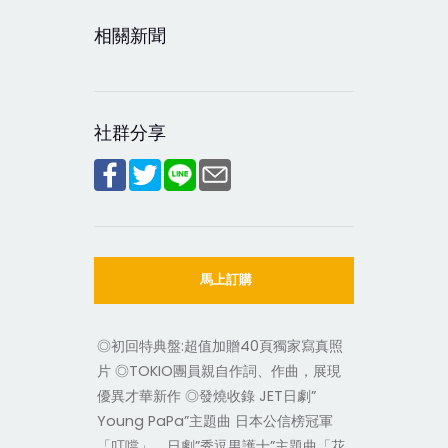
相關新聞
社群分享
馬上訂購
◎初回特典盤:超值加贈40頁獨家寫真照
片 ◎TOKIO團員親自作詞、作曲，展現
優異才華新作 ◎發燒收錄 JET日劇”
Young PaPa”主題曲 日本公信榜冠軍
「叮噹」、日劇”秀逗男護士”主題曲「花