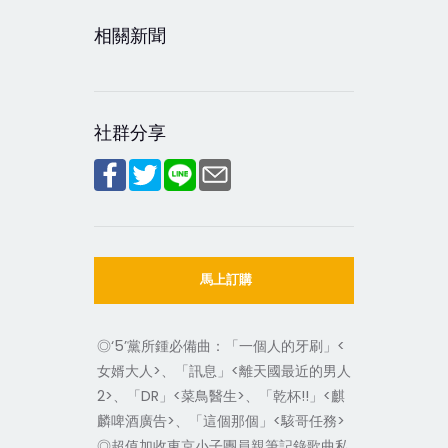
相關新聞
社群分享
馬上訂購
◎‘5’黨所鍾必備曲：「一個人的牙刷」<
女婿大人>、「訊息」<離天國最近的男人
2>、「DR」<菜鳥醫生>、「乾杯!!」<麒
麟啤酒廣告>、「這個那個」<駭哥任務>
◎超值加收東京小子團員親筆記錄歌曲私