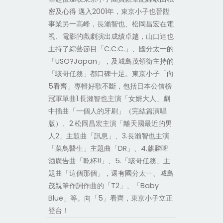
密及心得 邁入2001年，東京小子也晉陞
事業另一高峰，長瀨智也、松岡昌宏在電
視、電影的戲劇演出成績卓越，山口達也
主持了綜藝節目「C.C.C.」、國分太一的
「USO?Japan」，及城島茂領銜主持的
「駭哥任務」都口碑十足。東京小子「向
5看齊」專輯好歌不斷，包括日本公信榜
冠軍單曲1.長瀨智也主演「女婿大人」劇
中插曲「一個人的牙刷」（完結篇演唱
版）、2.松岡昌宏主演「離天國最近的男
人2」主題曲「訊息」、3.長瀨智也主演
「菜鳥醫生」主題曲「DR」、4.麒麟啤
酒廣告曲「乾杯!!」、5.「駭哥任務」主
題曲「這個那個」，還有國分太一、城島
茂親筆作詞作曲的「T2」、「Baby
Blue」等。向「5」看齊，東京小子立正
登台！