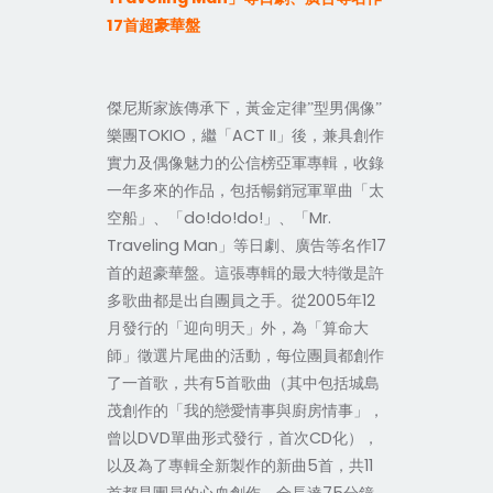
17
首超豪華盤
傑尼斯家族傳承下，黃金定律”型男偶像”
TOKIO
ACT II
樂團
，繼「
」後，兼具創作
實力及偶像魅力的公信榜亞軍專輯，收錄
一年多來的作品，包括暢銷冠軍單曲「太
do!do!do!
Mr.
空船」、「
」、「
Traveling Man
17
」等日劇、廣告等名作
首的超豪華盤。這張專輯的最大特徵是許
2005
12
多歌曲都是出自團員之手。從
年
月發行的「迎向明天」外，為「算命大
師」徵選片尾曲的活動，每位團員都創作
5
了一首歌，共有
首歌曲（其中包括城島
茂創作的「我的戀愛情事與廚房情事」，
DVD
CD
曾以
單曲形式發行，首次
化），
5
11
以及為了專輯全新製作的新曲
首，共