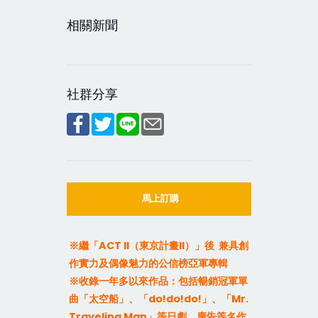
相關新聞
社群分享
馬上訂購
ACT II
II
※繼「
（東京計畫
）」後
兼具創
作實力及偶像魅力的公信榜亞軍專輯
※收錄一年多以來作品：包括暢銷冠軍單
do!do!do!
Mr.
曲「太空船」、「
」、「
Traveling Man
」等日劇、廣告等名作