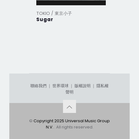
TOKIO / 東京小子
TOKIO /
Sugar
【Harve
聯絡我們
｜
世界環球
｜
版權說明
｜
隱私權
聲明
©
Copyright 2025 Universal Music Group
N.V.
. All rights reserved.