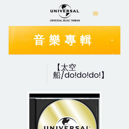
音樂專輯
【太空
船/do!do!do!】