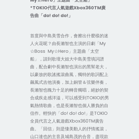
My☆Hero」主題曲「太空船」
*TOKIO代言人氣遊戲Xbox360TM廣
告曲「do! do! do!」
首度與中島美雪合作，會擦出什麼樣的迷
人火花呢？由長瀨智也主演的日劇「My
☆Boss My☆Hero」主題曲「太空
船」，請到歌壇大姐大中島美雪填詞譜
曲，配合劇中長瀨智也演出的黑幫老大，
以豪放的歌謠搖滾曲風，獨特的歌詞配上
飆風式吉他演奏，加上銅管＆弦樂伴奏，
長瀨智也魄力十足的轉音獨唱，絕妙的契
合成疾走感洋溢，可以感受到TOKIO的男
氣熱情歌曲，也是長瀨智也個人勝負的自
信作。輕快的「do! do! do!」是TOKIO
全員代言之人氣遊戲Xbox360TM廣告
曲。「回信」則是悽美動人的抒情搖滾，
山口達也的主音及城島茂的合音，盡現款