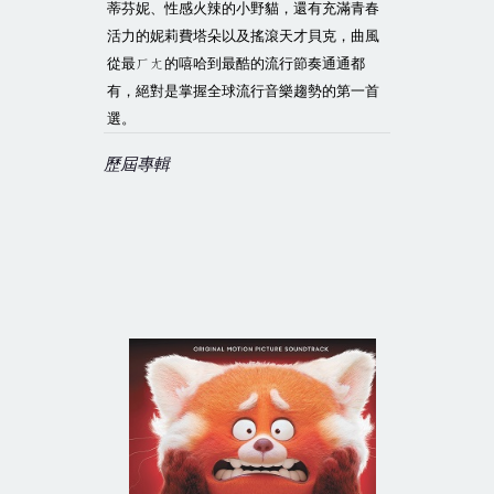
蒂芬妮、性感火辣的小野貓，還有充滿青春
活力的妮莉費塔朵以及搖滾天才貝克，曲風
從最ㄏㄤ的嘻哈到最酷的流行節奏通通都
有，絕對是掌握全球流行音樂趨勢的第一首
選。
歷屆專輯