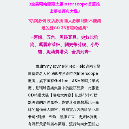
Interscope
3
全美嘻哈龍頭大廠
首度推
出嘻哈經典大碟
3
?
趴踢必備
夜店必播
達人必聽
絕對不能錯
CD 35
過的雙
首嘻哈經典
?
+
阿姆、五角、黑眼豆豆、史奴比狗
狗、瑪麗布萊姬、關史蒂芬妮、小野
…
貓、妮莉費塔朵
全員到齊
+
Jimmy Iovine
Ted Field
由
與
這兩大樂
1990
Interscope
壇傳奇名人於
年所創立的
Geffen
A&M
廠牌，旗下擁有
、
等唱片業名
廠，是環球音樂集團中的龍頭品牌，此張雙
CD
精選大碟【嘻哈大舞廳】以熱門排行榜
點將錄的超強氣勢，為樂迷引薦隸屬此一廠
牌的超強藝人陣容，有威震八方的嘻哈巨星
-
卡司
阿姆、五角、黑眼豆豆、史奴比狗狗，
有流行天后瑪麗布萊姬、流行時尚女王關史