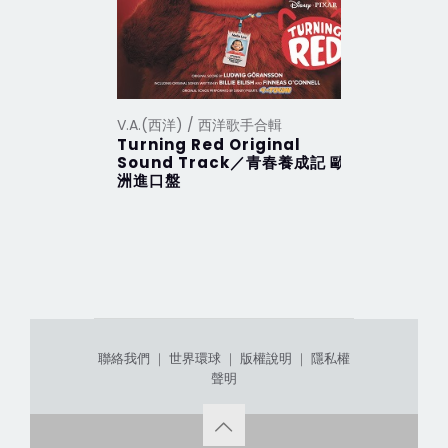
V.A.(西洋) / 西洋歌手合輯
V.A.(西洋
Turning Red Original
2012 Th
Sound Track／青春養成記 歐
行 (201
洲進口盤
聯絡我們
｜
世界環球
｜
版權說明
｜
隱私權
聲明