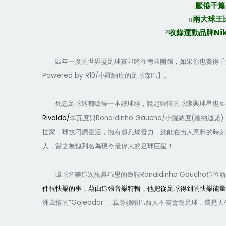
u
厭倦
千篇
u
兩大球王
?
Ni
收錄運動品牌
四年一度的世界盃足球賽即將在德國開踢，如果你也覺得千
Powered by R10/
小
羅納度的足球森巴
】。
死忠足球迷都唸得一本好球經，說起鍾情的球隊與球星也互
Rivaldo/
Ronaldinho Gaucho/
(
)
李瓦度與
小羅納度
羅納迪諾
世家，
球技刁鑽靈活，擁有超凡爆發力，總能在出人意料的時刻
人，當之無愧列名為現今最偉大的足球巨星！
Ronaldinho Gaucho
環球音樂這次獨具巧思的邀請
這位
件很快樂的事，藉由這張音樂特輯，他把從足球得到的快樂能量
“Goleador”
洲風情的
，親身驗證巴西人不僅會踢足球，還是天