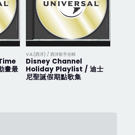
V.A.(西洋) / 西洋歌手合輯
V.A.(西
 Time
Disney Channel
Disne
斯動畫最
Holiday Playlist / 迪士
迪士
尼聖誕假期點歌集