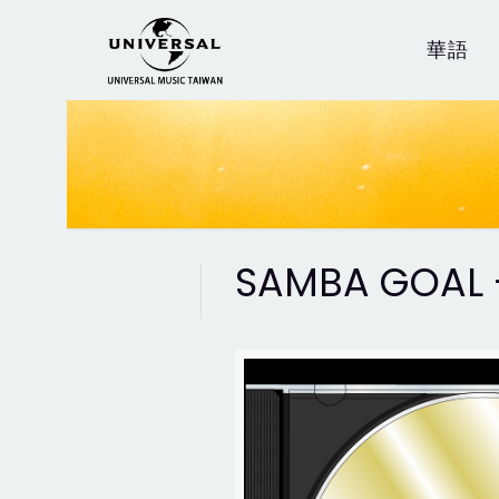
華語
SAMBA GOAL -