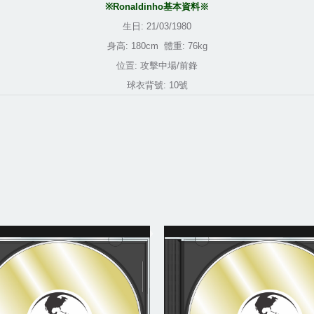
※
Ronaldinho
基本資料※
生日
: 21/03/1980
身高
: 180cm
體重
: 76kg
位置
:
攻擊中場
/
前鋒
球衣背號
: 10
號