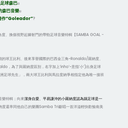
勁足球森巴
u
的森巴音樂
u
“Goleador”
?
情作
SAMBA GOAL -
角度、換個視野起腳射門的帶勁足球音樂特輯【
~Ronaldo/
期的球王比利、後來享譽國際的巴西金三角
羅納度、
aldo
‘
inho’~
‘
’)
，為了與
羅納度區
別，
名字
加上
意指
小
出身足球
洲足球先生」，兩大球王比利與馬拉度納爭相指定他為唯一接班
音樂特輯；向來
潔身自愛、平易謙沖的小羅納度認為踢足球是一
Samba Tri
納度還率同他自己的樂團
獻唱一首洋溢輕快歡愉南美