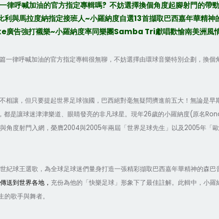
?
一律呼喊加油的官方指定專輯嗎
不妨選擇換個角度起腳射門的帶
~
13
比利與馬拉度納指定接班人
小羅納度自
選
首
擷取巴西嘉年華精神
ke
~
Samba Tri
廣告強打襯樂
小羅納度率同樂團
獻唱歡
愉南美洲風
篇一律呼喊加油的官方指定專輯很無聊，不妨選擇由環球音樂特別企劃，換個
不相讓，但只要提起世界足球強國，巴西絕對毫無疑問擠進前五大！無論是早
26
(
Ron
，都是讓球迷津津樂道、眼睛發亮的非凡球星。現年
歲的小羅納度
原名
2004
2005
2005
與角度射門入網，
榮膺
與
年兩屆「世界足球先生」以及
年「歐
新世紀球王
選歌，
為全球足球迷們量身打造一張精彩擷取巴西嘉年華精神的森巴
傳送到世界各地，
充份為他的「快樂足球」形象下了最佳註解。此輯中，小羅
生的歌手與舞者。