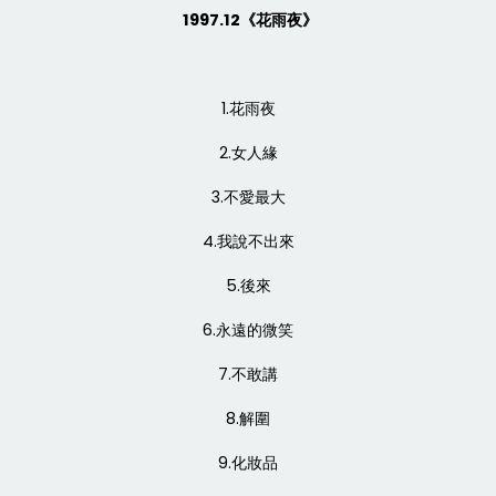
1997.12《花雨夜》
1.花雨夜
2.女人緣
3.不愛最大
4.我說不出來
5.後來
6.永遠的微笑
7.不敢講
8.解圍
9.化妝品