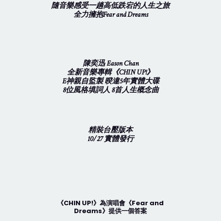
隨音樂感受一趟高低跌宕的人生之旅
全力擁抱Fear and Dreams
陳奕迅 Eason Chan
全新音樂專輯《CHIN UP!》
E神親自監製 暌違5年實體大碟
8位風格填詞人 8首人生概念曲
精裝台壓版本
10/27 實體發行
《CHIN UP!》為演唱會《Fear and
Dreams》提供一個答案