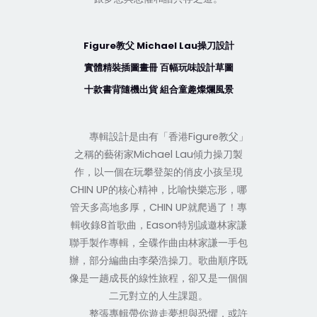
Figure教父 Michael Lau操刀設計
實體精裝插圖畫冊 百幅玩味設計草圖
十款書背隨機出貨 組合童趣燦爛風景
專輯設計是由有「香港Figure教父」
之稱的藝術家Michael Lau傾力操刀製
作，以一個在玩攀登架的俏皮小孩呈現
CHIN UP的核心精神，比喻快樂忘形，哪
管天多高地多厚，CHIN UP就爬過了！專
輯收錄8首歌曲，Eason特別誠邀林家謙
聯手製作專輯，全碟作曲由林家謙一手包
辦，部分編曲由李榮浩操刀。歌曲順序既
像是一趟成長的線性旅程，卻又是一個個
二元對立的人生課題。
整張專輯帶你遊走夢想與恐懼，或許