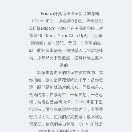
Eason陳奕迅推出全新音樂專輯
《CHIN UP!》，共收錄8首歌。專輯概念
源自於Eason年少時期在英國留學時，經
常聽到「Keep Your Chin Up!」（別垂
頭喪氣）這句諺語。昔日一句簡單的鼓
勵，此刻聽來卻是一句撫慰人心的當頭棒
喝。原來只要下巴挺起，沒有什麼是挺不
過的！
就像未曾走過的路途在眼前展開，當
你抬頭，眼前是繁花似錦的未來；當你低
頭，眼下是荊棘滿途的未知。同樣都是未
走過的路，在腦海中，一念夢想，一念恐
懼，端看自己如何抉擇。CHIN UP把下巴
抬起來，徘徊在低頭與抬頭之間，不讓夢
想抬得太高，使我們好高騖遠；也不被恐
懼壓低，使我們妄自菲薄。CHIN UP就是
跟夢想與恐懼和諧共存之道。