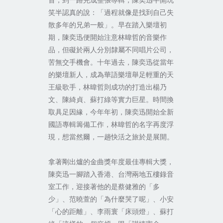
首，到一路完成整張專輯，陳奕迅半開玩
笑半認真的說：「過程就像是找到自己失
散多年的兄弟一般」。早在踏入樂壇初
期，陳奕迅便開始注意林暐哲的音樂作
品，但礙於兩人分別隸屬不同唱片公司，
苦無交手機會。十年過去，陳奕迅從當年
的樂壇新人，成為華語樂壇舉足輕重的天
王級歌手，林暐哲則成功的打造出楊乃
文、陳綺貞、蘇打綠等實力巨星。時間換
取具足因緣，今年年初，陳奕迅開始全新
國語專輯籌備工作，林暐哲的名字再度浮
現，想當然爾，一趟快活之旅於是展開。
拿著剛出爐的金曲獎年度最佳專輯大獎，
陳奕迅一腳踏入香港、台灣兩地五樓錄音
室工作，迎接著他的是蔡健雅的「多
少」、范曉萱的「為什麼哭了呢」、小安
「心的距離」、李雨寰「床頭燈」、蘇打