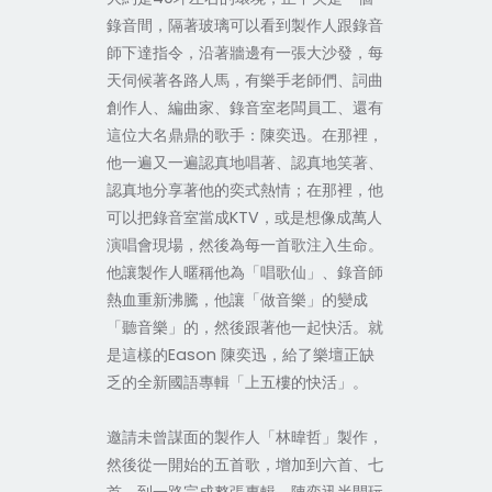
錄音間，隔著玻璃可以看到製作人跟錄音
師下達指令，沿著牆邊有一張大沙發，每
天伺候著各路人馬，有樂手老師們、詞曲
創作人、編曲家、錄音室老闆員工、還有
這位大名鼎鼎的歌手：陳奕迅。在那裡，
他一遍又一遍認真地唱著、認真地笑著、
認真地分享著他的奕式熱情；在那裡，他
可以把錄音室當成KTV，或是想像成萬人
演唱會現場，然後為每一首歌注入生命。
他讓製作人暱稱他為「唱歌仙」、錄音師
熱血重新沸騰，他讓「做音樂」的變成
「聽音樂」的，然後跟著他一起快活。就
是這樣的Eason 陳奕迅，給了樂壇正缺
乏的全新國語專輯「上五樓的快活」。
邀請未曾謀面的製作人「林暐哲」製作，
然後從一開始的五首歌，增加到六首、七