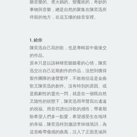
聽音樂的、煮火鍋的、變魔術的，奇妙的
事物與音樂，總是自然的聚集在陳奕迅所
停留的地方，在這五樓的錄音室裡。
1. 給你
陳奕迅自己寫的歌，也是專輯當中最後交
的作品。
原本只是以請林暐哲聽聽看的心情，陳奕
迅交出自己近期創作的作品，沒想到獲得
製作團隊的連聲驚呼，不敢相信這是金曲
歌王陳奕迅的創作。沒有特別的原因、或
是戲劇性的靈光一閃，就是在一個既自然
又隨性的狀態下，陳奕迅用琴聲寫出遙遠
的祝福、用音符譜出詩歌的感性，帶著期
盼希望人們多一點愛，希望感受生在地球
的幸福，陳奕迅特別邀請李焯雄填詞，為
這首略帶傷感的曲風，注入了正面意涵與