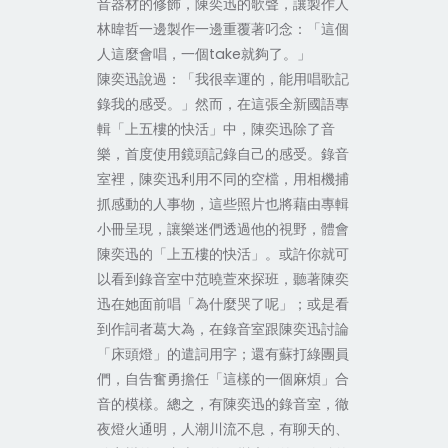
音器材的修飾，陳奕迅的歌聲，讓製作人
林暐哲一邊製作一邊重覆著叼念：「這個
人這麼會唱，一個take就夠了。」
陳奕迅說過：「我很幸運的，能用唱歌記
錄我的感受。」然而，在這張全新國語專
輯「上五樓的快活」中，陳奕迅除了音
樂，首度使用鏡頭記錄自己的感受。錄音
室裡，陳奕迅利用不同的空檔，用相機捕
抓感動的人事物，這些照片也將藉由專輯
小冊呈現，讓樂迷們透過他的視野，體會
陳奕迅的「上五樓的快活」。或許你就可
以看到錄音室中范曉萱來探班，聽著陳奕
迅在她面前唱「為什麼哭了呢」；或是看
到作詞者葛大為，在錄音室跟陳奕迅討論
「床頭燈」的遣詞用字；還有蘇打綠團員
們，自告奮勇擔任「這樣的一個麻煩」合
音的模樣。總之，有陳奕迅的錄音室，徹
夜燈火通明，人潮川流不息，有聊天的、