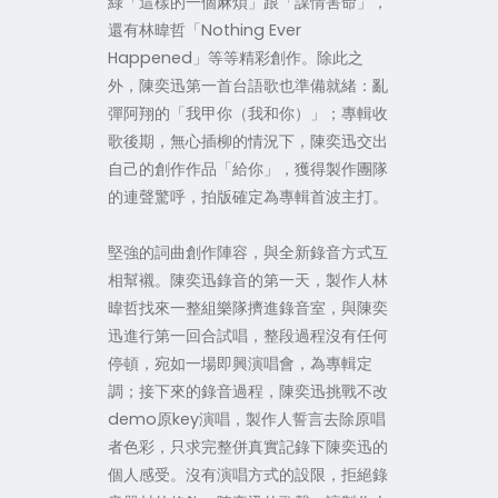
綠「這樣的一個麻煩」跟「謀情害命」，
還有林暐哲「Nothing Ever
Happened」等等精彩創作。除此之
外，陳奕迅第一首台語歌也準備就緒：亂
彈阿翔的「我甲你（我和你）」；專輯收
歌後期，無心插柳的情況下，陳奕迅交出
自己的創作作品「給你」，獲得製作團隊
的連聲驚呼，拍版確定為專輯首波主打。
堅強的詞曲創作陣容，與全新錄音方式互
相幫襯。陳奕迅錄音的第一天，製作人林
暐哲找來一整組樂隊擠進錄音室，與陳奕
迅進行第一回合試唱，整段過程沒有任何
停頓，宛如一場即興演唱會，為專輯定
調；接下來的錄音過程，陳奕迅挑戰不改
demo原key演唱，製作人誓言去除原唱
者色彩，只求完整併真實記錄下陳奕迅的
個人感受。沒有演唱方式的設限，拒絕錄