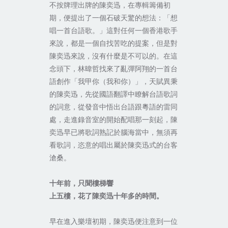
不按牌理出牌的陳奕迅，在專輯籌備初
期，便提出了一個石破天驚的想法：「想
唱一首台語歌。」這對任何一個香港歌手
來說，都是一個自找苦吃的提案，但是對
陳奕迅來說，沒有什麼是不可以的。在這
念頭下，林暐哲找來了亂彈阿翔的一首台
語創作「我甲你（我和你）」，天賦異秉
的陳奕迅，先從國語翻譯中瞭解台語歌詞
的詞意，從發音中悟出台語跟粵語的雷同
處，走進錄音室的開始配唱那一刻起，陳
奕迅早已將歌詞熟記於腦海當中，無須再
看歌詞，恣意的唱出屬於陳奕迅式的台客
滄桑。
十年前，只聞樓梯響
上五樓，花了陳奕迅十年多的時間。
早在進入樂壇初期，陳奕迅便注意到一位