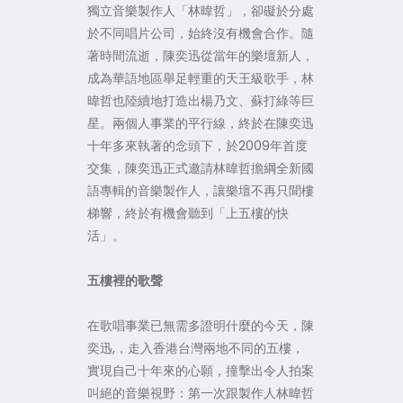
獨立音樂製作人「林暐哲」，卻礙於分處
於不同唱片公司，始終沒有機會合作。隨
著時間流逝，陳奕迅從當年的樂壇新人，
成為華語地區舉足輕重的天王級歌手，林
暐哲也陸續地打造出楊乃文、蘇打綠等巨
星。兩個人事業的平行線，終於在陳奕迅
十年多來執著的念頭下，於2009年首度
交集，陳奕迅正式邀請林暐哲擔綱全新國
語專輯的音樂製作人，讓樂壇不再只聞樓
梯響，終於有機會聽到「上五樓的快
活」。
五樓裡的歌聲
在歌唱事業已無需多證明什麼的今天，陳
奕迅,，走入香港台灣兩地不同的五樓，
實現自己十年來的心願，撞擊出令人拍案
叫絕的音樂視野：第一次跟製作人林暐哲