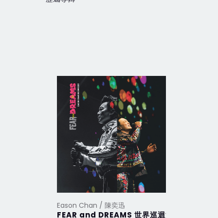
Eason Chan / 陳奕迅
Eason Ch
FEAR and DREAMS 世界巡迴演
CHIN UP