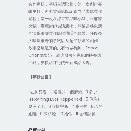
合作專輯，演唱台語歌曲；第一次創作專
輯主打，再充當攝影師記錄自己專輯製作
過程；第一次在錄音室品嚐小酒，吃麻辣
火鍋，看魔術師表演魔術，然後靈感泉湧
的演唱著讓製作團隊讚嘆的歌聲。許多令
人嘖嘖稱奇的事物以及超乎預期的創作，
放眼樂壇還真的只有他做得到，Eason
Chan陳奕迅，就這麼著的完成他快樂還
不夠，要快活才行的全新國語大碟。
【專輯曲目】
1.在你身邊 2.這樣的一個麻煩 3.多少
4.Nothing Ever Happened 5.你為什
麼哭了呢 6.謀情害命 7.我甲你 8.心的
距離 9.床頭燈 10.給你 11.從何說起
歷屆專輯