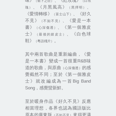
味
》
、
《
紅玫瑰
》
（
裙下之臣
）
（
白玫
、
《
月黑風高
》
、
瑰
）
（
黑擇明
）
《
愛情轉移
》
、
《
好久
（
富士山下
）
不見
》
、
《
愛是一本
（
不如不見
）
書
》
、
《
第一個雅皮
（
心深傷透
）
士
》
、
《
白色球
（
最後的嬉皮士
）
鞋
》
。
（
粵語殘片
）
其中兩首歌曲是重新編曲，
《
愛
R&B
是一本書
》
變成一首很重
味
道的歌曲，與原曲
的感
（
心深傷透
）
覺截然不同；至於
《
第一個雅皮
Big Band
士
》
就改編成為一首
Song
，感覺蠻新鮮。
至於暖身作品
《
好久不見
》
反應
相當理想，各界也認為國語版比
原本的廣東版
來得更瀟
（
不如不見
）