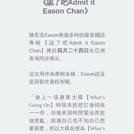
Admit it
《認了吧
Eason Chan
》
Eason
陳奕迅
籌備多時的最新國語
Admit it Eason
專輯【認了吧
Chan
】將於
四月二十四日
在亞洲
各地同步推出。
Eason
這次用作為專輯名稱，
說這
是與製作過程有關。
「做上一張廣東大碟【
What’s
Going On
】時我本想把它做得統
一一些，但後來因時間緊迫而愈
做愈亂，就連自己也不知自己想
要甚麼，所以大碟名便為【
What’s