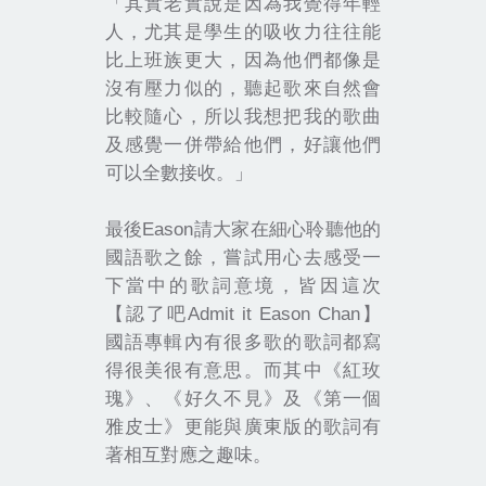
「其實老實說是因為我覺得年輕
人，尤其是學生的吸收力往往能
比上班族更大，因為他們都像是
沒有壓力似的，聽起歌來自然會
比較隨心，所以我想把我的歌曲
及感覺一併帶給他們，好讓他們
可以全數接收。」
Eason
最後
請大家在細心聆聽他的
國語歌之餘，嘗試用心去感受一
下當中的歌詞意境，皆因這次
Admit it Eason Chan
【認了吧
】
國語專輯內有很多歌的歌詞都寫
得很美很有意思。而其中
《
紅玫
瑰
》
、
《
好久不見
》
及
《
第一個
雅皮士
》
更能與廣東版的歌詞有
著相互對應之趣味。