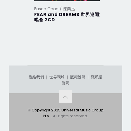
Eason Chan / 陳奕迅
Eason Ch
FEAR and DREAMS 世界巡迴演
CHIN UP
唱會 2CD
聯絡我們
｜
世界環球
｜
版權說明
｜
隱私權
聲明
©
Copyright 2025 Universal Music Group
N.V.
. All rights reserved.