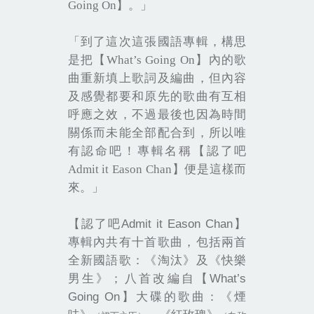
Going On
】。」
「到了這次這張國語專輯，構思
是把【
What’s Going On
】內的歌
曲重新填上歌詞及編曲，但內容
及感覺都要和原先的歌曲有互相
呼應之效，不過最後也因為時間
關係而未能全部配合到，所以唯
有認命吧！專輯名稱
【認了吧
Admit it Eason Chan
】
便是這樣而
來。」
Admit it Eason Chan
【認了吧
】
專輯內共有十首歌曲，包括兩首
全新國語歌：《淘汰》及
《
快樂
What’s
男生
》
；八首改編自
【
Going On
】
大碟的歌曲：
《
煙