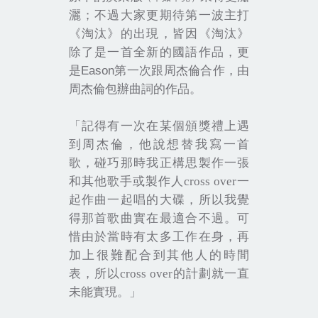
灑；不過大家更期待第一波主打
《淘汰》的出現，皆因《淘汰》
除了是一首全新的國語作品，更
Eason
是
第一次跟周杰倫合作，由
周杰倫包辦曲詞的作品。
「記得有一次在某個頒獎禮上遇
到周杰倫，他說想替我寫一首
歌，碰巧那時我正構思製作一張
和其他歌手或製作人
cross over
一
起作曲一起唱的大碟，所以我覺
得那首歌曲實在最適合不過。可
惜由於當時有太多工作在身，再
加上很難配合到其他人的時間
表，所以
cross over
的計劃就一直
未能實現。」