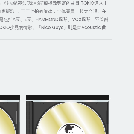
 ◎收錄宛如”玩具箱”般極致豐富的曲目 TOKIO邁入十
的應援歌”，三三七拍的旋律，全体團員一起大合唱。在
包括A琴、E琴、HAMMOND風琴、VOX風琴、羽管鍵
見的情歌。「Nice Guys」則是首Acoustic 曲