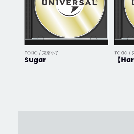
TOKIO / 東京小子
TOKIO 
Sugar
【Har