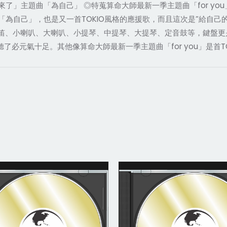
了」主題曲「為自己」 ◎特蒐算命大師最新一季主題曲「for you」
為自己」，也是又一首TOKIO風格的應援歌，而且這次是”給自己
、長笛、小喇叭、大喇叭、小提琴、中提琴、大提琴、定音鼓等，鍵盤更是
元氣十足。其他像算命大師最新一季主題曲「for you」是首TOKIO少