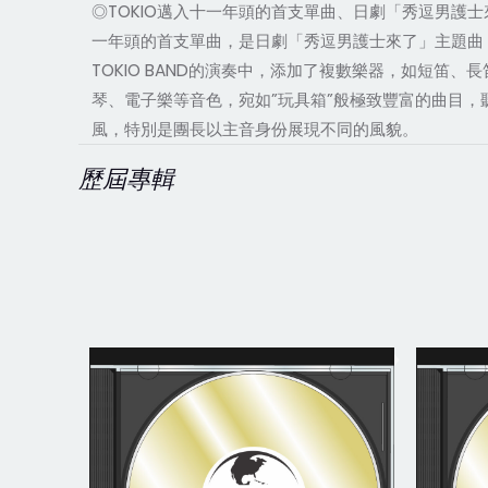
◎TOKIO邁入十一年頭的首支單曲、日劇「秀逗男護士來
一年頭的首支單曲，是日劇「秀逗男護士來了」主題曲「
TOKIO BAND的演奏中，添加了複數樂器，如短笛
琴、電子樂等音色，宛如”玩具箱”般極致豐富的曲目，聽了必
風，特別是團長以主音身份展現不同的風貌。
歷屆專輯