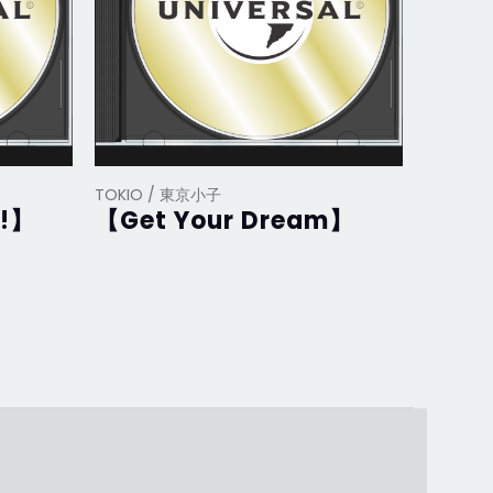
TOKIO / 東京小子
TOKIO 
!】
【Get Your Dream】
【Mr.