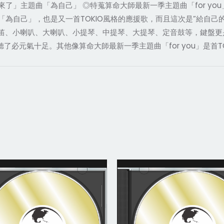
了」主題曲「為自己」 ◎特蒐算命大師最新一季主題曲「for you」
為自己」，也是又一首TOKIO風格的應援歌，而且這次是”給自己
、長笛、小喇叭、大喇叭、小提琴、中提琴、大提琴、定音鼓等，鍵盤更是
元氣十足。其他像算命大師最新一季主題曲「for you」是首TOKIO少