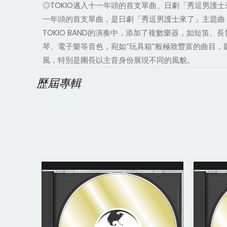
◎TOKIO邁入十一年頭的首支單曲、日劇「秀逗男護士來
一年頭的首支單曲，是日劇「秀逗男護士來了」主題曲「
TOKIO BAND的演奏中，添加了複數樂器，如短笛
琴、電子樂等音色，宛如”玩具箱”般極致豐富的曲目，聽了必
風，特別是團長以主音身份展現不同的風貌。
歷屆專輯