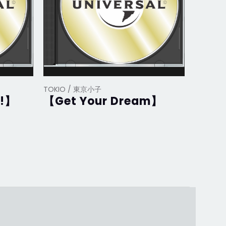
TOKIO / 東京小子
TOKIO 
!】
【Get Your Dream】
【Mr.