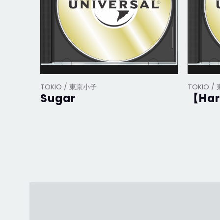
TOKIO / 東京小子
TOKIO 
Sugar
【Har