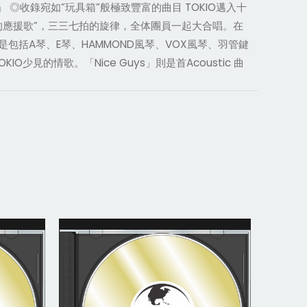
 ◎收錄宛如”玩具箱”般極致豐富的曲目 TOKIO邁入十
的應援歌”，三三七拍的旋律，全体團員一起大合唱。在
包括A琴、E琴、HAMMOND風琴、VOX風琴、羽管鍵
見的情歌。「Nice Guys」則是首Acoustic 曲