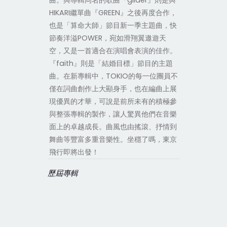
曲。與專輯同名的歌曲『glider』則是與
HIKARI繼單曲『GREEN』之後再度合作，
也是「算命大師」節目新一季主題曲，快
節奏洋溢POWER，宛如滑翔翼遨遊天
空，又是一首適合在演唱會表演的佳作。
『faith』則是「結婚目標」節目的主題
曲。在新專輯中，TOKIO的每一位團員不
僅在詞曲創作上大顯身手，也在編曲上展
現優異的才華，可說是前所未有的積極參
與整張專輯的製作，讓人驚異他們在音樂
面上的卓越成長。曲風也由搖滾、抒情到
舞曲等豐富多重音樂性。坐穩了嗎，東京
飛行即將出發！
歷屆專輯