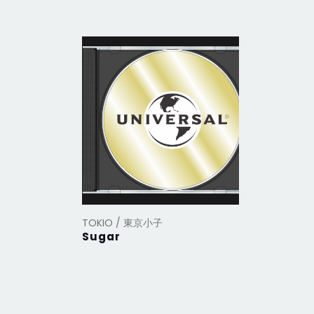
TOKIO / 東京小子
TOKIO /
Sugar
【Harve