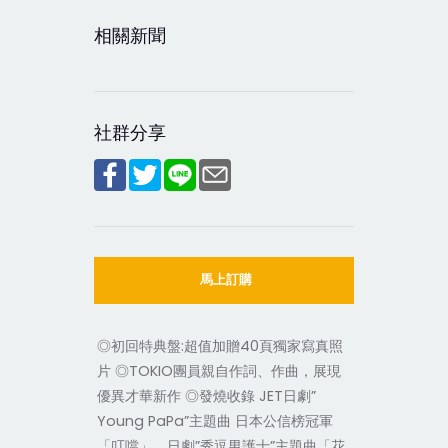
相關新聞
社群分享
馬上訂購
◎初回特典盤:超值加贈40頁獨家寫真照
片 ◎TOKIO團員親自作詞、作曲，展現
優異才華新作 ◎發燒收錄 JET日劇”
Young PaPa”主題曲 日本公信榜冠軍
「叮噹」、日劇”秀逗男護士”主題曲「花