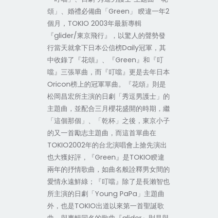
頌」、婚禮必備曲「Green」 睽違一年2
個月，TOKIO 2003年最新專輯
『glider/東京飛行』，以驚人的聲勢發
行當天就拿下日本公信榜Daily冠軍，其
中收錄了『花頌』、『Green』和『叮
噹』三張單曲，而『叮噹』更是去年日本
Oricon榜上的冠軍單曲。『花頌』則是
松岡昌宏所主演的日劇「秀逗男護士」的
主題曲，並配合三月櫻花盛開的時期，繼
「這個那個」、「乾杯」之後，東京小子
的又一首勵志主題曲，而這首單曲在
TOKIO2002年的台北演唱會上搶先演出
也大獲好評，『Green』是TOKIO睽違
兩年的抒情歌曲，如曲名般詮釋男女間的
愛情永遠鮮綠；『叮噹』除了是長瀨智也
所主演的日劇「Young PaPa」主題曲
外，也是TOKIO出道以來第一首聖誕歌