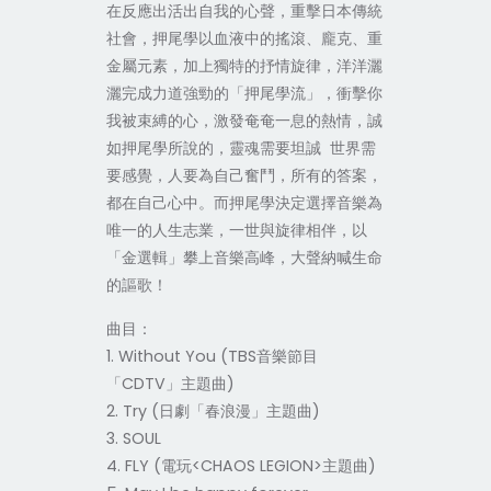
在反應出活出自我的心聲，重擊日本傳統
社會，押尾學以血液中的搖滾、龐克、重
金屬元素，加上獨特的抒情旋律，洋洋灑
灑完成力道強勁的「押尾學流」，衝擊你
我被束縛的心，激發奄奄一息的熱情，誠
如押尾學所說的，靈魂需要坦誠 世界需
要感覺，人要為自己奮鬥，所有的答案，
都在自己心中。而押尾學決定選擇音樂為
唯一的人生志業，一世與旋律相伴，以
「金選輯」攀上音樂高峰，大聲納喊生命
的謳歌！
曲目：
1. Without You (TBS音樂節目
「CDTV」主題曲)
2. Try (日劇「春浪漫」主題曲)
3. SOUL
4. FLY (電玩<CHAOS LEGION>主題曲)