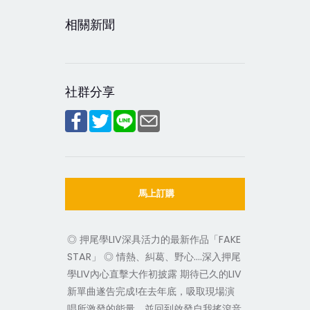
相關新聞
社群分享
馬上訂購
◎ 押尾學LIV深具活力的最新作品「FAKE
STAR」 ◎ 情熱、糾葛、野心….深入押尾
學LIV內心直擊大作初披露 期待已久的LIV
新單曲遂告完成!在去年底，吸取現場演
唱所激發的能量，並回到啟發自我搖滾音