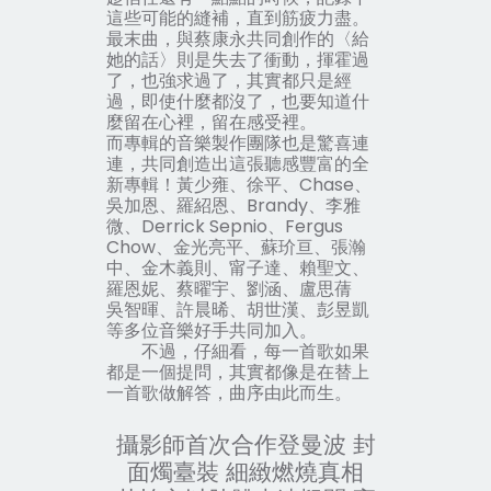
這些可能的縫補，直到筋疲力盡。
最末曲，與蔡康永共同創作的
〈給
她的話〉
則是失去了
衝動
，揮霍過
了，也強求過了，其實都只是經
過，即使什麼都沒了，也要知道什
麼留在心裡，留在感受裡。
而專輯的音樂製作團隊也是驚喜連
連，共同創造出這張聽感豐富的全
新專輯！黃少雍、徐平、Chase、
吳加恩、羅紹恩、Brandy、李雅
微、Derrick Sepnio、Fergus
Chow、金光亮平、蘇玠亘、張瀚
中、金木義則、甯子達、賴聖文、
羅恩妮、蔡曜宇、劉涵、盧思蒨
吳智暉、許晨晞、胡世漢、彭昱凱
等多位音樂好手共同加入。
不過，仔細看，每一首歌如果
都是一個提問，其實都像是在替上
一首歌做解答，曲序由此而生。
攝影師首次合作登曼波 封
面燭臺裝 細緻燃燒真相