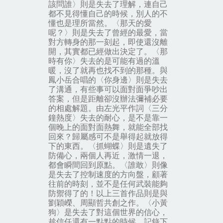
該問誰〉
則是失去了
理解
，連自己
都不見得懂自己的時候，別人的不
懂也是理所當然。
〈那天的愛
呢？〉
則是失去了
曾經的最愛
，當
對方轉身的那一刻起，即使還沒離
開，其實都已經做出決定了。
〈那
時有你〉
失去的是
可能有過的溫
暖
，沒了就再也找不到的那種。與
鳳小岳合唱的
〈你身邊〉
則是失去
了
溝通
，有些事可以面對面爭吵出
答案，但是距離卻沒辦法彌補必要
的相處解題。由左光平作詞
〈三分
鐘熱度〉
失去的
耐心
，是不是靠一
個晚上的面對面熱舞，就能全部找
回來？歸屬感可不是舉得起就放得
下的東西。
〈抓蝴蝶〉
則是遺失了
防備心
，兩個人再近，激情一退，
都會瞬間回到原點。
〈誰敢〉
則像
是失去了
控制速度的方向盤
，顧著
往前的時刻，並不是任何武裝能夠
防禦得了的！以上三首作品則是與
劉穎嶸、周顯哲共創之作。
〈小黃
狗〉
是失去了對這個世界的
信心
，
趁信任還有一點點的時候，記錄下