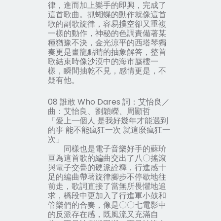
律，進而加上樂手的即興，完成了
這首歌曲。抓蝴蝶的動作就像這首
歌的副歌旋律，容易撲空卻又重複
一樣的動作，神秘的色調責備著某
種猶豫不決，金光涼平的西塔琴獨
奏更是畫龍點睛的抽象解答，整首
歌結束時像沙漠中的海市蜃樓一
樣，瞬間抽乾不見，感情更是，不
疑有他。
08 誰敢 Who Dares 詞：艾怡良／
曲：艾怡良、劉穎嶸、周顯哲
「愛上一個人 是我好幾年才能遇到
的事 能不能瘋狂一次 就這麼瘋狂一
次」
同樣也是電子音樂好手的蘇玠
亘為這首歌的編曲交出了八〇搖滾
與電子交疊的硬派詮釋，行進感十
足的編曲帶著旋律腳步不停歇地往
前走，歌詞直接了當無所畏懼地追
求，橋段中更加入了行進軍小鼓和
管樂們的合奏，像是〇〇七電影中
的反派存在感，既風流又充滿自