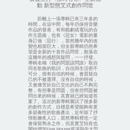
動 新型態艾式創作問世
距離上一張專輯已有三年多的
時間，在這中間，每年仍保持音樂
作品的發表，有和戲劇或電玩的合
作主題曲，也有《惡女》電影的量
身訂做〈惡行〉，當然幾年內的改
變也相當巨大，但全新專輯仍然希
望是全新的十首作品問世，散落在
這幾年的感想與疑問，一一抒發。
專輯名稱《我的問題該問誰》取自
同名歌曲的歌詞，自信與生活密不
可分，很有自信的時候，會質疑自
己的不被選擇。沒有自信的時候，
又會痛苦於自己交出的自己不夠完
整，有些事是問題，但有些問題被
問出來的時候，其實就已經知道答
案了。這次的新專輯嘗試了很多新
的創作方式，目標是希望能夠有更
多節奏性的歌曲產出，近年除了抒
情歌膾炙人口，當然專輯裡也一定
會保留雋永之作，但其實艾怡良也
開始增加Live House巡演與中大型