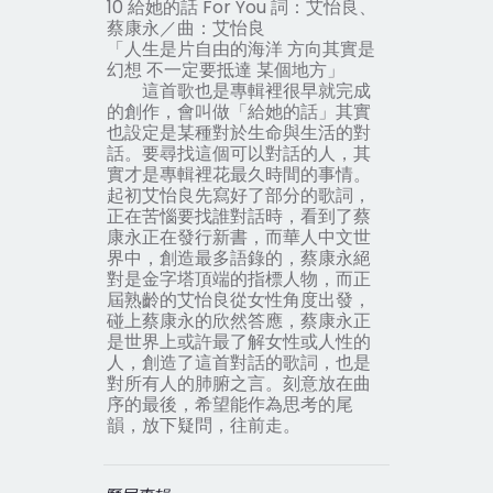
10 給她的話 For You 詞：艾怡良、
蔡康永／曲：艾怡良
「人生是片自由的海洋 方向其實是
幻想 不一定要抵達 某個地方」
這首歌也是專輯裡很早就完成
的創作，會叫做「給她的話」其實
也設定是某種對於生命與生活的對
話。要尋找這個可以對話的人，其
實才是專輯裡花最久時間的事情。
起初艾怡良先寫好了部分的歌詞，
正在苦惱要找誰對話時，看到了蔡
康永正在發行新書，而華人中文世
界中，創造最多語錄的，蔡康永絕
對是金字塔頂端的指標人物，而正
屆熟齡的艾怡良從女性角度出發，
碰上蔡康永的欣然答應，蔡康永正
是世界上或許最了解女性或人性的
人，創造了這首對話的歌詞，也是
對所有人的肺腑之言。刻意放在曲
序的最後，希望能作為思考的尾
韻，放下疑問，往前走。