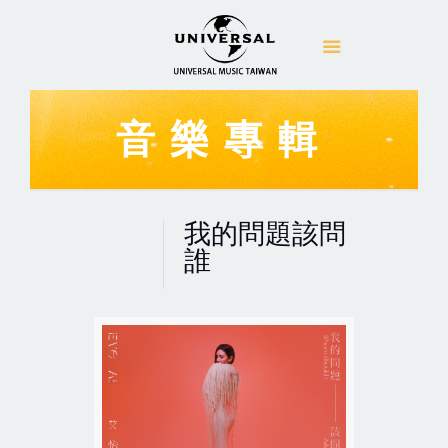
音樂專輯
我的問題該問
誰