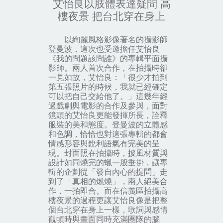
艾怡良以肢體表達疑問 高
樓夜景 把台北穿在身上
以絢麗風格影像著名的攝影師
登曼波，這次也受邀擔任艾怡良
《我的問題該問誰》的專輯平面攝
影師。兩人首次合作，在拍攝時卻
一見如故，艾怡良：「很少才拍到
第五張照片的時候，我就已經確定
可以把自己交給他了。」這幾年經
過戲劇與電影的合作及參與，面對
鏡頭的艾怡良更能發揮所長，詮釋
服裝的美和態度。登曼波的立體感
和色調，恰恰也對這張專輯的都會
情感形容與銳利語氣有完美的呈
現。封面照在拍攝時，披風材質與
設計如同燒完的蠟一般垂掛，讓專
輯的企劃從「發自內心的提問」走
到了「真相的燃燒」，兩人絕美合
作，一拍即合。而在信義區拍攝高
樓夜景的過程更讓艾怡良像是把整
個台北穿在身上一樣，歌詞與感情
觀頓時與畫面同時充滿團隊的腦