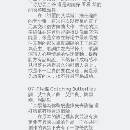
「你想要金斧 還是鐵鏽斧 看看 我們
能否整晚熱舞」
在〈討厭的艾瑞斯〉擔任編曲
的黃少雍，這次再次以擅長的電子
元素交出復古舞曲大作，吉他的演
奏線條在這首歌裡顯得雄偉而充滿
能量，像是穿梭在舞場中最容易被
注意到的那位風度翩翩的王子或霸
氣公主。歌詞由左光平操刀，歌詞
深諳人心與情感的快速流動，提醒
對方有話就說。不然有時成就感不
見得落在待得最久的那個人身上，
或是不一定真的要在身邊，而是最
先放棄的人，搞不好最容易成功。
07 抓蝴蝶 Catching Butterflies
詞：艾怡良／曲：艾怡良、劉穎
嶸、周顯哲
「全場都為你鞠躬盡瘁失去防備 還
好我還有種冒這個險」
在原本的設定裡其實並沒有決
定要有異國曲風的作品，而在共同
創作的氣氛下先有了一部份的旋