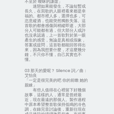
不至於 曖昧的謙虛」
迷戀如果能發生，不論短暫或
長久，在寫歌的人眼裡看來都是幸
福的。都市裡人多，選擇也多，可
恣意縱酒，也能突然獨飲失落。這
首歌的都會感傷與稍縱即逝，大部
分人可能都有過，但大部分人或許
也沒承認過，上一首歌對於第一眼
產生的感受，無論是真相或假象，
答案或提問，這首歌都能回答得出
來，因為我想要什麼，才這麼幾分
鐘，不只你不懂，自己其實也不
懂。
03 那天的愛呢？ Silence 詞／曲：
艾怡良
「一定是很完美的吧 你的前瞻 她的
親睞」
有些人值得在心裡留下好幾個
故事，這樣的人，通常是曾經最
近，現在最遠的那個人。製作過程
中原本希望整首歌保持低鳴的冷色
調，在錄完音討論後，重新往現在