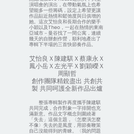
演唱會的演出，在帶動氣氛上也希
望能多一些籌碼，設定上希望更讓
作品貼近熱情和鬆弛度與日俱增的
她。這次艾怡良和長期合作的樂手
小穎以及Theo，一起在熱情的東南
亞城市－曼谷找了一間公寓，連續
幾天的自辦創作營，順利地產出了
專輯下半場的三首快節奏作品。
艾怡良Ｘ陳建騏Ｘ蔡康永Ｘ
鳳小岳Ｘ左光平Ｘ劉穎嶸Ｘ
周顯哲
創作團隊精銳盡出 共創共
製 共同呵護全新作品出爐
整張專輯製作再度攜手陳建騏
共同完成，合作對象一字排開也充
滿新意。作品文字概念則圍繞著
「失去」這個主題，
〈怎麼演怎麼
不像〉
失去的是
風度
，用節奏鞭策
自己沒能得到的青睞。
〈我的問題