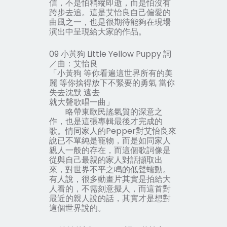
信，不是怕稍縱即逝，而是怕沒有
跨步去追。這是艾怡良自己偏愛的
曲風之一，也是很期待能夠在現場
演出中呈現給大家的作品。
09 小黃狗 Little Yellow Puppy 詞
／曲：艾怡良
「小黃狗 等你看遍這世界所有的美
麗 等你捨得放下不緊要的勇氣 當你
失去沈默 遠去
就大聲歌唱一曲」
略帶東歐民謠氣質的深意之
作，也是這張專輯最後才完成的
歌。情同家人的Pepper對艾怡良來
說已不單純是寵物，而是如同家人
親人一般的存在，而這個歌詞像是
從與自己最親的家人對話擷取出
來，對世界不平之鳴的低聲蠕動。
有人說，很多動畫片其實是拍給大
人看的，不需刻意擬人，而這首對
最近的親人說的話，其實才是想對
這個世界說的。