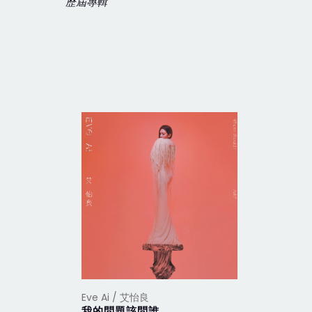
歷屆專輯
Eve Ai / 艾怡良
Eve Ai /
我的問題該問誰
偏偏我卻