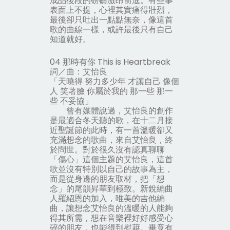
成品後段的磅礴激昂前進。有些事
表面上不提，心裡其實痛得壯烈，
最後卻只吐出一點點無奈，像這首
歌的曲線一樣，或許最後只有自己
知道就好。
04 那時有你 This is Heartbreak
詞／曲：艾怡良
「天曉得 努力多少年 才讓自己 像個
人 笑著臉 你屬於我的 那一些 那一
些 不妥協」
曾有媒體說過，艾怡良的創作
是最適合冬天聽的歌，在十二月接
近聖誕節的此時，有一首溫暖卻又
充滿想念的歌曲，來自艾怡良，終
於問世。對於很久沒有認真聊聊
「傷心」這個主題的艾怡良，這首
歌並沒有特別以自己的故事為主，
而是從身邊的朋友取材，把「想
念」的尾韻昇華到極致。新銳編曲
人羅紹恩的加入，唯美的吉他編
曲，讓想念艾怡良的溫暖的人能夠
得其所需，想在音樂裡好好感受心
碎的朋友，也能得到慰藉。畢竟有