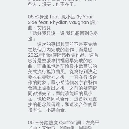
些人，想要，也不在了。
05 你身邊 feat. 鳳小岳 By Your
Side feat. Rhydian Vaughan 詞／
曲：艾怡良
「聽好我只說一遍 我只想回到你身
邊」
這次的專輯其實並不是密集地
在幾個月內完成的創作，而是從
2022年開始便陸續收集作品。這首
歌算是整張專輯裡最早完成的歌
曲，而曲風也是艾怡良少數嘗試的
美式流行搖滾曲風。從寫好到決定
要收在專輯裡之後，一直在尋找合
作的對象，鳳小岳這個名字在製作
會議上被提出之後，之前的疑問瞬
間都消失了，而能演能唱的鳳小
岳，也欣然同意合作。這首歌裡直
接的想念與傳達，和這次合作的直
接率性，不謀而合。
06 三分鐘熱度 Quitter 詞：左光平
／曲：艾怡良、劉穎嶸、周顯哲